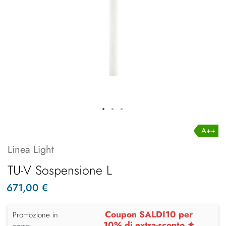
A++
Linea Light
TU-V Sospensione L
671,00 €
Coupon SALDI10 per
Promozione in
10% di extra-sconto ✦
corso: