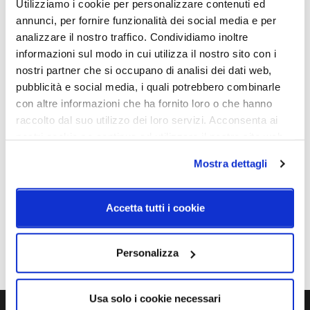
Utilizziamo i cookie per personalizzare contenuti ed
80
annunci, per fornire funzionalità dei social media e per
analizzare il nostro traffico. Condividiamo inoltre
Classe energetica
IP
informazioni sul modo in cui utilizza il nostro sito con i
A++
20
nostri partner che si occupano di analisi dei dati web,
pubblicità e social media, i quali potrebbero combinarle
con altre informazioni che ha fornito loro o che hanno
Schemi tecnici
raccolto dal suo utilizzo dei loro servizi. Acconsenta ai
nostri cookie se continua ad utilizzare il nostro sito web.
Mostra dettagli
Accetta tutti i cookie
Personalizza
Usa solo i cookie necessari