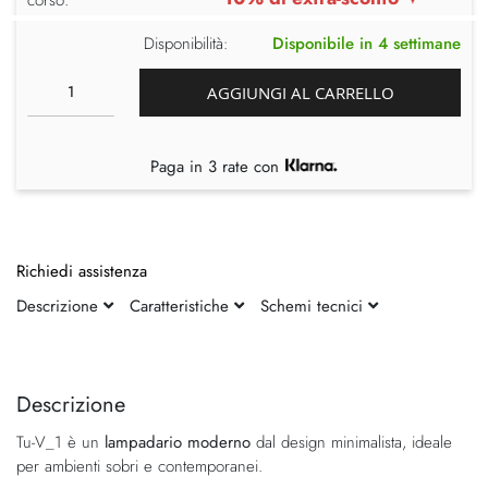
Disponibilità:
Disponibile in 4 settimane
AGGIUNGI AL CARRELLO
Paga in 3 rate con
Richiedi assistenza
Descrizione
Caratteristiche
Schemi tecnici
Vai
Vai
alla
all'inizio
fine
della
Descrizione
della
galleria
Tu-V_1 è un
lampadario moderno
dal design minimalista, ideale
galleria
di
per ambienti sobri e contemporanei.
di
immagini