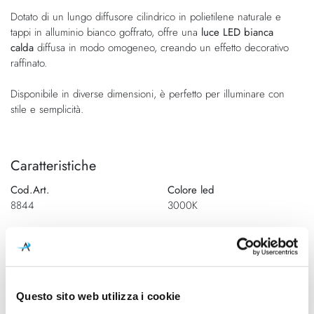
immagini
Dotato di un lungo diffusore cilindrico in polietilene naturale e
tappi in alluminio bianco goffrato, offre una
luce LED bianca
calda
diffusa in modo omogeneo, creando un effetto decorativo
raffinato.
Disponibile in diverse dimensioni, è perfetto per illuminare con
stile e semplicità.
Caratteristiche
Cod.Art.
Colore led
8844
3000K
Dimensioni
Sorgente luminosa
H. 1486mm - H. max 6500mm
Led integrato
- Ø179mm
Potenza e attacco
Dimmerazione
Questo sito web utilizza i cookie
54W - 6993lm - 3000K - CRI
Dimmerabile