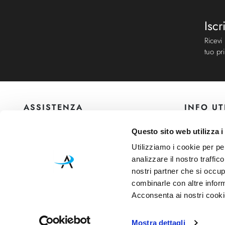
Iscr
Ricevi
tuo pr
ASSISTENZA
INFO UT
Via Bergamo, 43 - 23807 - Merate (Lecco)
Contattaci
Questo sito web utilizza i
@
info@animosi.it
Chi siamo
Utilizziamo i cookie per pe
T
+ 39 039 9909099
Sconti
analizzare il nostro traffic
WhatsApp
+ 39 334 6626625
Spedizioni 
nostri partner che si occup
Lunedì - Venerdì: 9:00-12:00 / 14:30-19:00
combinarle con altre inform
Sabato: 9:30-12:30
Acconsenta ai nostri cookie
Mostra dettagli