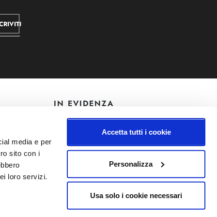
CRIVITI
IN EVIDENZA
Catellani e Smith
Accetta tutti i cookie
Flos
cial media e per
Foscarini
ro sito con i
Lodes
Personalizza
rebbero
Qeeboo
i loro servizi.
Usa solo i cookie necessari