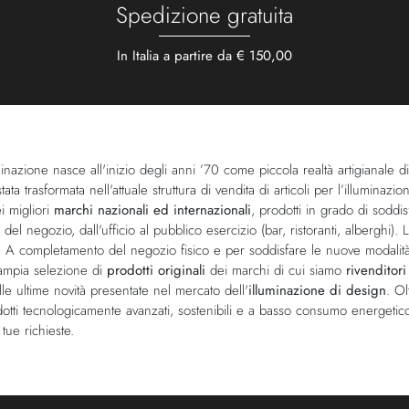
Spedizione gratuita
In Italia a partire da € 150,00
inazione nasce all'inizio degli anni ’70 come piccola realtà artigianale di
stata trasformata nell'attuale struttura di vendita di articoli per l’illumin
ei migliori
marchi nazionali ed internazionali
, prodotti in grado di soddi
 del negozio, dall'ufficio al pubblico esercizio (bar, ristoranti, alberghi
 A completamento del negozio fisico e per soddisfare le nuove modalità d’
ampia selezione di
prodotti originali
dei marchi di cui siamo
rivenditori
le ultime novità presentate nel mercato dell'
illuminazione di design
. Ol
dotti tecnologicamente avanzati, sostenibili e a basso consumo energetic
tue richieste.