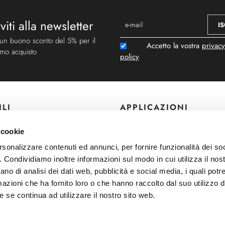
iviti alla newsletter
IS
 un buono sconto del 5% per il
Accetto la vostra
privacy
imo acquisto
policy
ILI
APPLICAZIONI
Lampade da parete
 cookie
Lampade da soffitto
rsonalizzare contenuti ed annunci, per fornire funzionalità dei so
Lampade da terra
o. Condividiamo inoltre informazioni sul modo in cui utilizza il nost
e Pagamenti
Lampade da tavolo
ano di analisi dei dati web, pubblicità e social media, i quali pot
Lampade a sospensione
azioni che ha fornito loro o che hanno raccolto dal suo utilizzo de
 se continua ad utilizzare il nostro sito web.