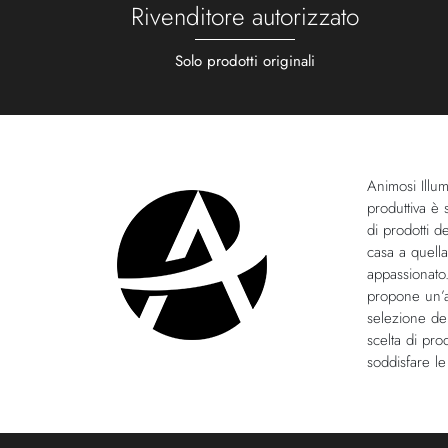
Rivenditore autorizzato
Solo prodotti originali
Animosi Illum
produttiva è 
di prodotti d
casa a quella
appassionato.
propone un’
selezione del
scelta di pro
soddisfare le 