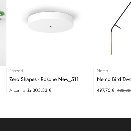
Panzeri
Nemo
Zero Shapes - Rosone New_511
Nemo Bird Tav
Prezzo
303,33 €
497,76 €
A partire da
622,20
speciale