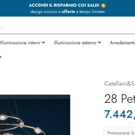
ACCENDI IL RISPARMIO COI SALDI
design iconico e
offerte
a tempo limitato
Illuminazione interni
Illuminazione esterno
Arredament
x
Catellani&S
28 Pet
7.442
Promozione in