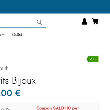
Carrell
Cerca
Outlet
o
A++
mith
its Bijoux
,00 €
Coupon SALDI10 per
 corso: