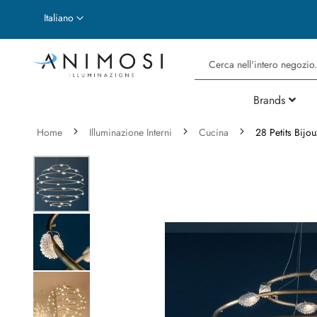
Lingua
Italiano
Cerca
Brands
Home
Illuminazione Interni
Cucina
28 Petits Bijou
Vai
alla
fine
della
galleria
di
immagini