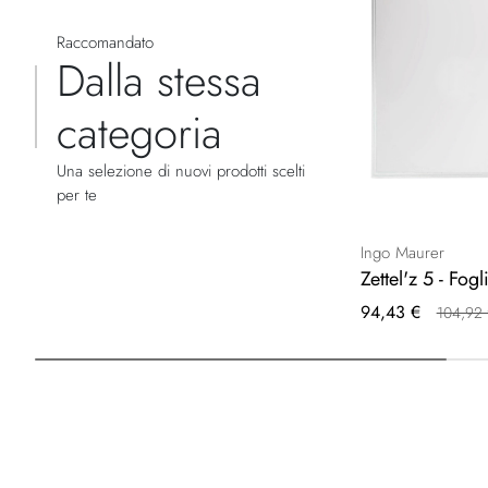
Raccomandato
Dalla stessa
categoria
Una selezione di nuovi prodotti scelti
per te
Ingo Maurer
Zettel'z 5 - Fogl
Prezzo
94,43 €
104,92
speciale