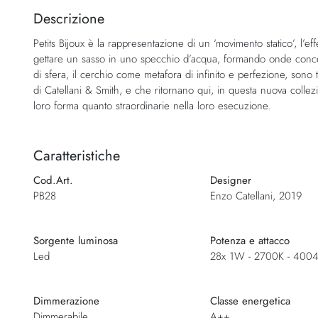
della
Descrizione
galleria
Petits Bijoux è la rappresentazione di un ‘movimento statico’, l’ef
di
gettare un sasso in uno specchio d’acqua, formando onde concen
immagini
di sfera, il cerchio come metafora di infinito e perfezione, sono 
di Catellani & Smith, e che ritornano qui, in questa nuova colle
loro forma quanto straordinarie nella loro esecuzione.
Caratteristiche
Cod.Art.
Designer
PB28
Enzo Catellani, 2019
Sorgente luminosa
Potenza e attacco
Led
28x 1W - 2700K - 400
Dimmerazione
Classe energetica
Dimmerabile
A++