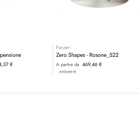
Panzeri
spensione
Zero Shapes - Rosone_522
3,37 €
469,46 €
A partire da
613,66 €