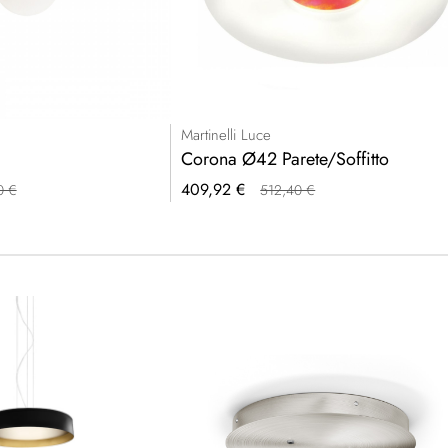
Martinelli Luce
Corona Ø42 Parete/Soffitto
Prezzo
409,92 €
0 €
512,40 €
speciale