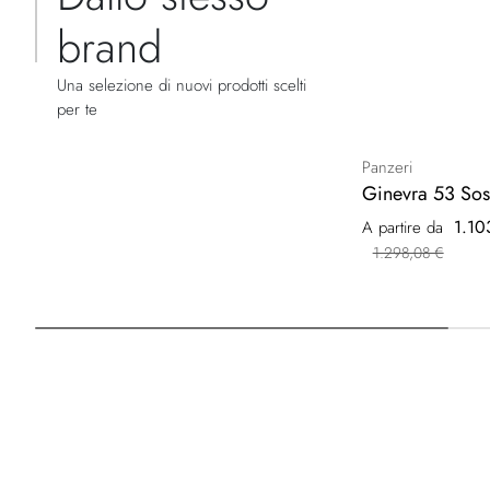
brand
Una selezione di nuovi prodotti scelti
per te
Panzeri
Ginevra 53 So
1.10
A partire da
1.298,08 €