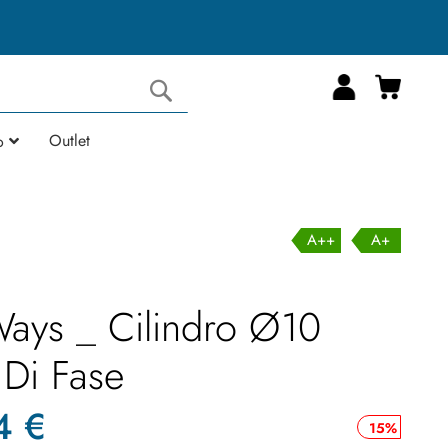
Carrell
Cerca
Outlet
o
A++
A+
ays _ Cilindro Ø10
 Di Fase
4 €
15%