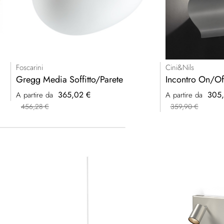
Foscarini
Cini&Nils
Gregg Media Soffitto/Parete
Incontro On/Of
365,02 €
305,
A partire da
A partire da
456,28 €
359,90 €