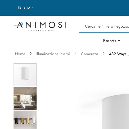
Lingua
Italiano
Cerca
Brands
Home
Illuminazione Interni
Cameretta
432 Ways _ 
Vai
alla
fine
della
galleria
di
immagini