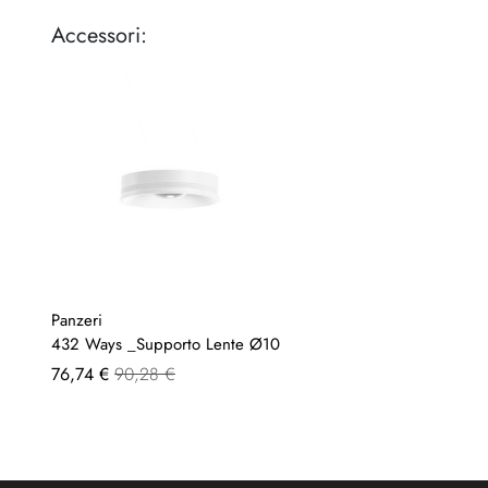
Accessori:
Panzeri
432 Ways _Supporto Lente Ø10
A
76,74 €
90,28 €
partire
da