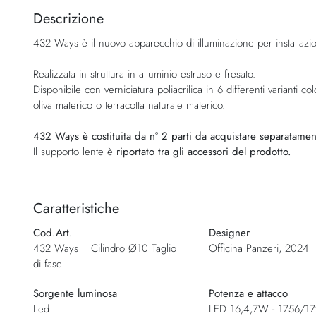
della
Descrizione
galleria
432 Ways è il nuovo apparecchio di illuminazione per installazion
di
immagini
Realizzata in struttura in alluminio estruso e fresato.
Disponibile con verniciatura poliacrilica in 6 differenti varianti c
oliva materico o terracotta naturale materico.
432 Ways è costituita da n° 2 parti da acquistare separatamente
Il supporto lente è
riportato tra gli accessori del prodotto.
Caratteristiche
Cod.Art.
Designer
432 Ways _ Cilindro Ø10 Taglio
Officina Panzeri, 2024
di fase
Sorgente luminosa
Potenza e attacco
Led
LED 16,4,7W - 1756/17