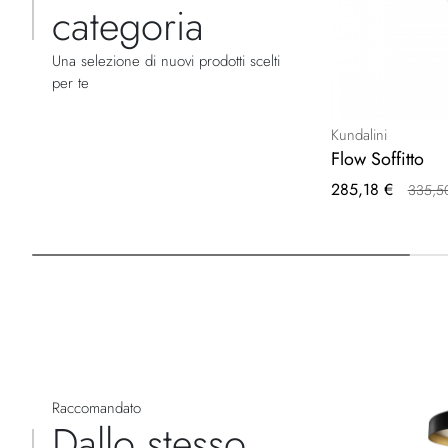
categoria
Una selezione di nuovi prodotti scelti
per te
Kundalini
Flow Soffitto
Prezzo
285,18 €
335,5
speciale
Raccomandato
Dallo stesso