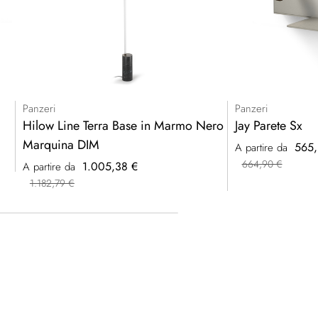
Panzeri
Panzeri
Hilow Line Terra Base in Marmo Nero
Jay Parete Sx
Marquina DIM
565,
A partire da
664,90 €
1.005,38 €
A partire da
1.182,79 €