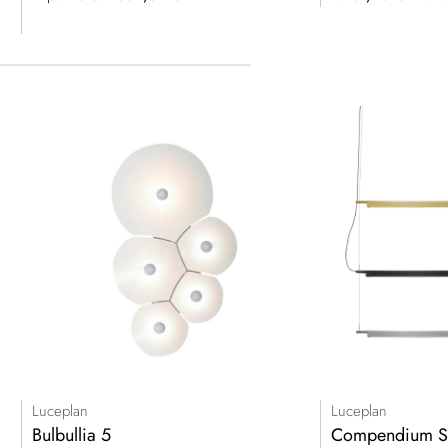
speciale
Luceplan
Luceplan
Bulbullia 5
Compendium Sos