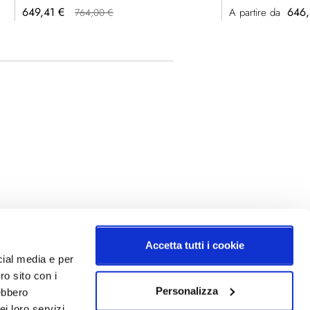
Prezzo
649,41 €
646,
A partire da
764,00 €
speciale
Accetta tutti i cookie
cial media e per
ro sito con i
Personalizza
rebbero
i loro servizi.