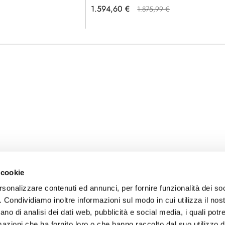
Prezzo
1.594,60 €
1.875,99 €
speciale
 cookie
rsonalizzare contenuti ed annunci, per fornire funzionalità dei so
o. Condividiamo inoltre informazioni sul modo in cui utilizza il nost
ano di analisi dei dati web, pubblicità e social media, i quali pot
azioni che ha fornito loro o che hanno raccolto dal suo utilizzo de