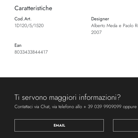
della
Caratteristiche
galleria
Cod.Art.
Designer
di
1D120/5/1520
Alberto Meda e Paolo Ri
immagini
2007
Ean
8033433844417
Ti servono maggiori informazioni?
Contattaci via Chat, via telefono allo + 39 039 9909099 oppure
EMAIL