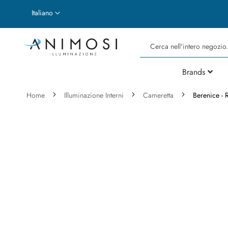
Lingua
Italiano
Cerca
Brands
Home
Illuminazione Interni
Cameretta
Berenice - R
Vai
alla
fine
della
galleria
di
immagini