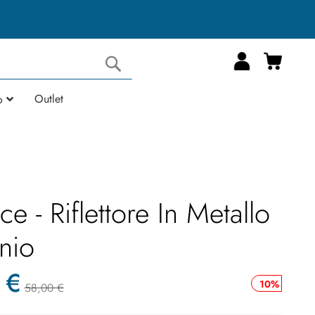
Carrell
Cerca
Outlet
o
ce - Riflettore In Metallo
nio
 €
10%
58,00 €