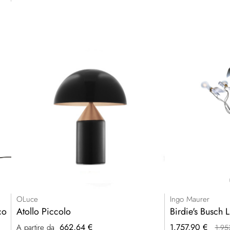
OLuce
Ingo Maurer
co
Atollo Piccolo
Birdie's Busch 
Prezzo
662,64 €
1.757,90 €
A partire da
1.95