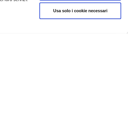
Usa solo i cookie necessari
ISCRIVITI
icy
IN EVIDENZA
Catellani e Smith
Flos
Foscarini