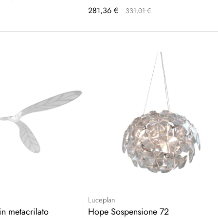
Prezzo
281,36 €
331,01 €
speciale
Luceplan
in metacrilato
Hope Sospensione 72