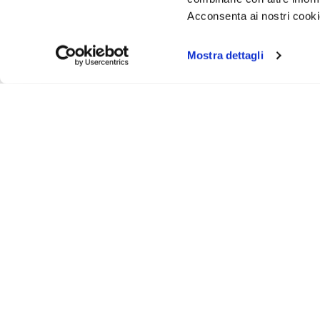
Acconsenta ai nostri cookie
Mostra dettagli
Iscriviti alla newsletter
Ricevi un buono sconto del 5% per il tuo primo acquisto
ASSISTENZA
INFO UT
Via Bergamo, 43 - 23807 - Merate (Lecco)
Contattaci
@
info@animosi.it
Chi siamo
T
+ 39 039 9909099
Sconti
WhatsApp
+ 39 334 6626625