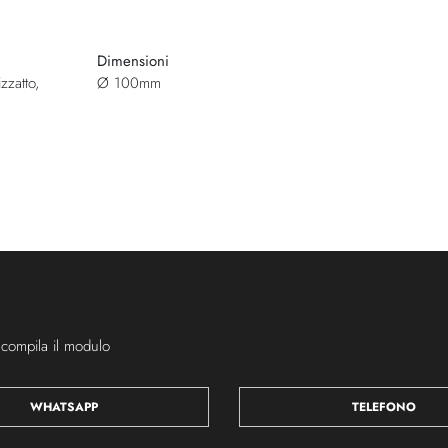
Dimensioni
zzatto,
Ø 100mm
 compila il modulo
WHATSAPP
TELEFONO