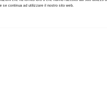
 se continua ad utilizzare il nostro sito web.
Accetto la vostra
privacy pol
ILI
APPLICAZIONI
Lampade da parete
Lampade da soffitto
Lampade da terra