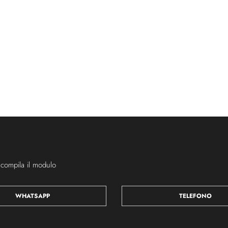
 compila il modulo
WHATSAPP
TELEFONO