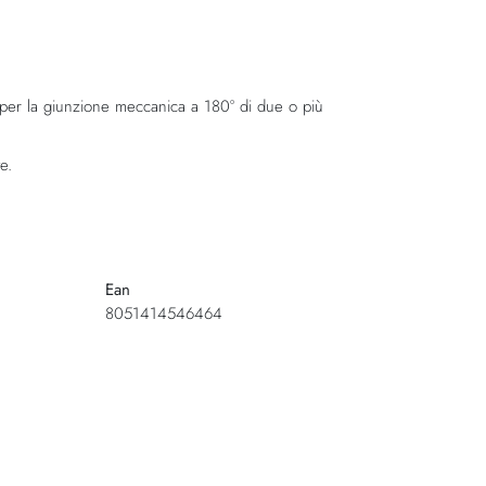
er la giunzione meccanica a 180° di due o più
e.
Ean
8051414546464