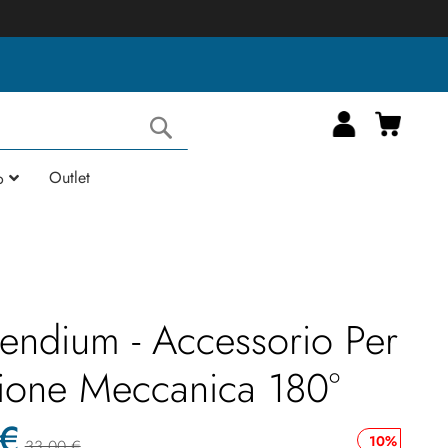
Carrell
Cerca
Outlet
o
ndium - Accessorio Per
ione Meccanica 180°
 €
10%
33,00 €