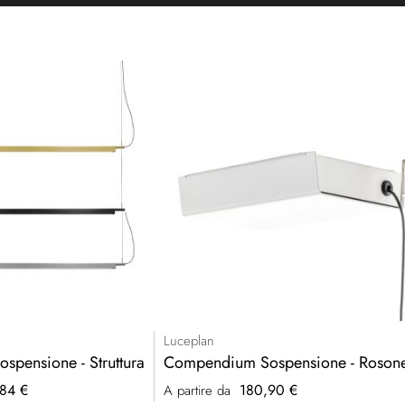
Luceplan
pensione - Struttura
Compendium Sospensione - Roson
84 €
180,90 €
A partire da