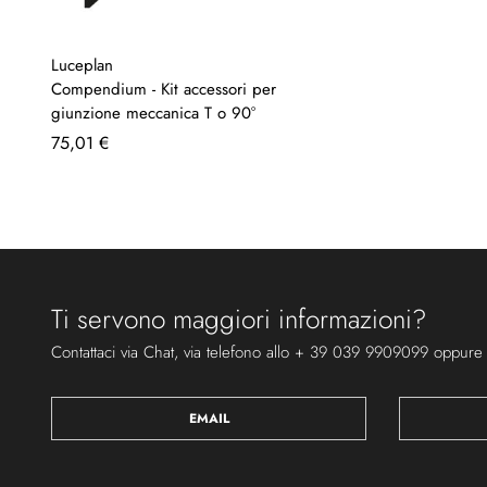
Luceplan
Compendium - Kit accessori per
giunzione meccanica T o 90°
75,01 €
Ti servono maggiori informazioni?
Contattaci via Chat, via telefono allo + 39 039 9909099 oppure
EMAIL