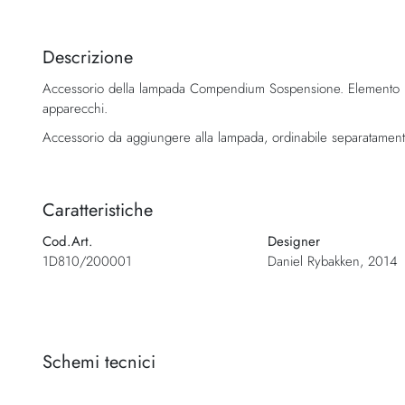
Vai
all'inizio
della
Descrizione
galleria
Accessorio della lampada Compendium Sospensione. Elemento p
di
apparecchi.
immagini
Accessorio da aggiungere alla lampada, ordinabile separatament
Caratteristiche
Cod.Art.
Designer
1D810/200001
Daniel Rybakken, 2014
Schemi tecnici