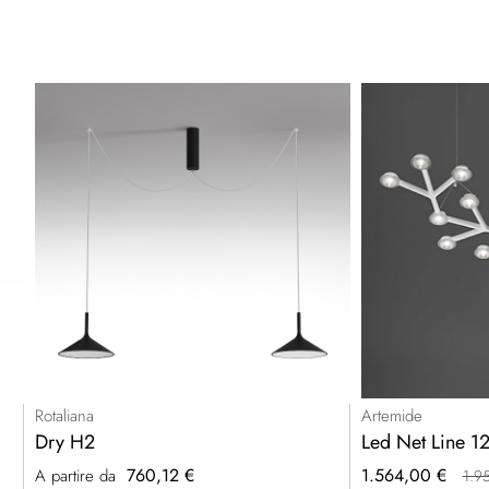
Rotaliana
Artemide
Dry H2
Led Net Line 1
Prezzo
760,12 €
1.564,00 €
A partire da
1.9