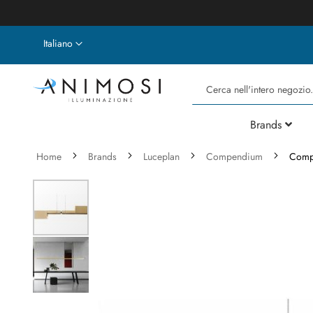
Lingua
Italiano
Cerca
Brands
Home
Brands
Luceplan
Compendium
Compe
Vai
alla
fine
della
galleria
di
immagini