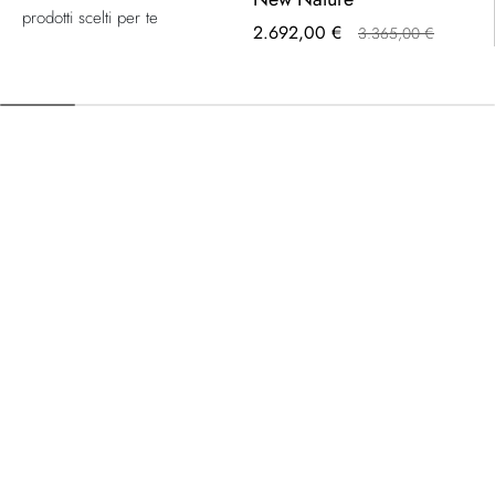
prodotti scelti per te
Prezzo
2.692,00 €
3.365,00 €
speciale