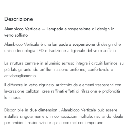
Vai
Vai
alla
all'inizio
fine
della
Descrizione
della
galleria
Alambicco Verticale – Lampada a sospensione di design in
galleria
di
vetro soffiato
di
immagini
immagini
Alambicco Verticale è una
lampada a sospensione
di design che
unisce tecnologia LED e tradizione artigianale del vetro soffiato.
La struttura centrale in alluminio estruso integra i circuiti luminosi su
più lati, garantendo un’illuminazione uniforme, confortevole e
antiabbagliamento.
Il diffusore in vetro zigrinato, arricchito da elementi trasparenti con
lavorazione balloton, crea raffinati effetti di rifrazione e profondità
luminosa.
Disponibile in
due dimensioni
, Alambicco Verticale può essere
installata singolarmente o in composizioni multiple, risultando ideale
per ambienti residenziali e spazi contract contemporanei.