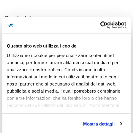
Caratteristiche
Cod.Art.
Designer
Alambicco Sospensione
Neil Poulton
Vertical
Questo sito web utilizza i cookie
Dimensione
Sorgente luminosa
Utilizziamo i cookie per personalizzare contenuti ed
Small: 190 x 190 x
Led integrato
annunci, per fornire funzionalità dei social media e per
1010mmLarge: 190 x 190 x
analizzare il nostro traffico. Condividiamo inoltre
1510mm
informazioni sul modo in cui utilizza il nostro sito con i
nostri partner che si occupano di analisi dei dati web,
Potenza e attacco
Diffusore
pubblicità e social media, i quali potrebbero combinarle
Small: 28W - 2293lm -
Vetro
con altre informazioni che ha fornito loro o che hanno
CRI90Large: 46W - 3769lm -
CRI90
raccolto dal suo utilizzo dei loro servizi. Acconsenta ai
nostri cookie se continua ad utilizzare il nostro sito web.
Classe energetica
IP
Mostra dettagli
A++
20