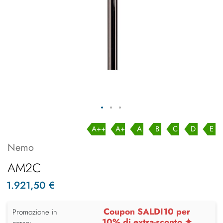
A++
A+
A
B
C
D
E
Nemo
AM2C
1.921,50 €
Coupon SALDI10 per
Promozione in
10% di extra-sconto ✦
corso: