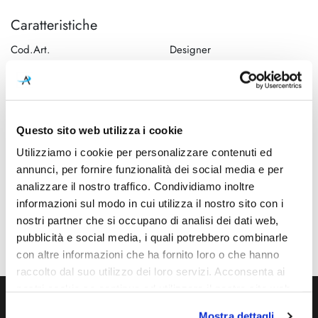
Caratteristiche
Cod.Art.
Designer
ALB EHW 22
F. Albini, F. Helg, A. Piva e M.
Albini
Dimensioni
Sorgente luminosa
Ø 370mm x Ø 400mm - H
Lampadina alogena, Led
Questo sito web utilizza i cookie
1800mm
Utilizziamo i cookie per personalizzare contenuti ed
annunci, per fornire funzionalità dei social media e per
Potenza e attacco
Lampadina
Max 250W - E27 QT-32
Esclusa
analizzare il nostro traffico. Condividiamo inoltre
informazioni sul modo in cui utilizza il nostro sito con i
Dimmerazione
Classe energetica
nostri partner che si occupano di analisi dei dati web,
Dimmerabile
A++, A+, A, B, C, D, E
pubblicità e social media, i quali potrebbero combinarle
con altre informazioni che ha fornito loro o che hanno
raccolto dal suo utilizzo dei loro servizi. Acconsenta ai
nostri cookie se continua ad utilizzare il nostro sito web.
Mostra dettagli