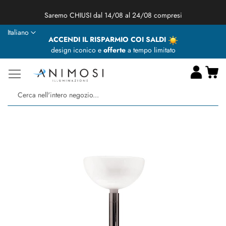
★ Animosi Illuminazione vi augura delle BUONE VACANZE ★
Lingua
Italiano
ACCENDI IL RISPARMIO COI SALDI
design iconico e
offerte
a tempo limitato
Ca
Ce