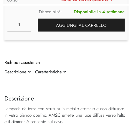
Disponibilità:
Disponibile in 4 settimane
AGGIUNGI AL CARRELLO
Richiedi assistenza
Descrizione
Caratteristiche
Vai
Vai
alla
all'inizio
fine
della
Descrizione
della
galleria
Lampada da terra con struttura in metallo cromato e con diffusore
galleria
di
in vetro bianco opalino. AM2C emette una luce diffusa verso l'alto
di
immagini
e il dimmer è presente sul cavo.
immagini