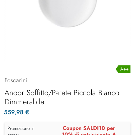
A++
Foscarini
Anoor Soffitto/Parete Piccola Bianco
Dimmerabile
559,98 €
Coupon SALDI10 per
Promozione in
10% di extra-sconto ✦
corso: