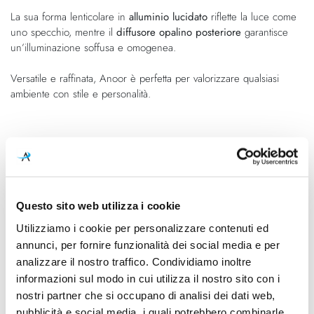
immagini
La sua forma lenticolare in
alluminio lucidato
riflette la luce come
uno specchio, mentre il
diffusore opalino posteriore
garantisce
un’illuminazione soffusa e omogenea.
Versatile e raffinata, Anoor è perfetta per valorizzare qualsiasi
ambiente con stile e personalità.
Caratteristiche
Cod.Art.
Designer
FN3210Y2D0-10E00
Gabriele e Oscar Buratti, 2023
Questo sito web utilizza i cookie
Colore led
Dimensioni
Utilizziamo i cookie per personalizzare contenuti ed
2700K
Ø 360mm - H. 84mm
annunci, per fornire funzionalità dei social media e per
analizzare il nostro traffico. Condividiamo inoltre
Sorgente luminosa
Potenza e attacco
Led integrato
18,5W - 2700K - 2112lm - CRI
informazioni sul modo in cui utilizza il nostro sito con i
>90
nostri partner che si occupano di analisi dei dati web,
pubblicità e social media, i quali potrebbero combinarle