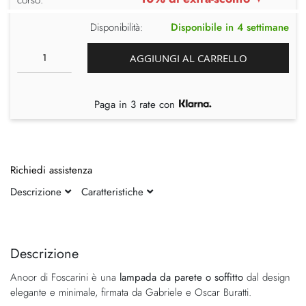
Disponibilità:
Disponibile in 4 settimane
AGGIUNGI AL CARRELLO
Paga in 3 rate con
Richiedi assistenza
Descrizione
Caratteristiche
Vai
Vai
alla
all'inizio
fine
della
Descrizione
della
galleria
Anoor di Foscarini è una
lampada da parete o soffitto
dal design
galleria
di
elegante e minimale, firmata da Gabriele e Oscar Buratti.
di
immagini