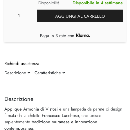
Disponibilità:
Disponibile in 4 settimane
AGGIUNGI AL CARRELLO
Paga in 3 rate con
Richiedi assistenza
Descrizione
Caratteristiche
Vai
Vai
alla
all'inizio
fine
della
Descrizione
della
galleria
Applique Armonia di Vistosi
è una lampada da parete di design,
galleria
di
firmata dall’architetto
Francesco Lucchese
, che unisce
di
immagini
sapientemente
tradizione muranese e innovazione
immagini
contemporanea
.