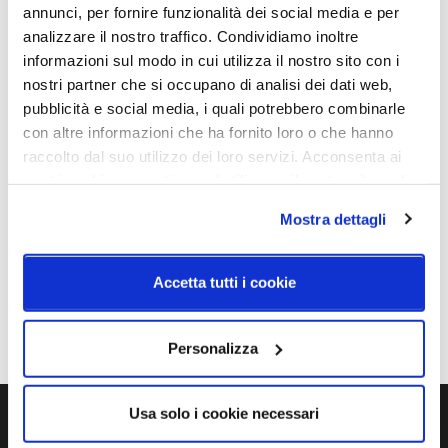
annunci, per fornire funzionalità dei social media e per
Cod.Art.
Designer
analizzare il nostro traffico. Condividiamo inoltre
ARMONIA AP 25 FU/RI N_O
Francesco Lucchese
informazioni sul modo in cui utilizza il nostro sito con i
G9 DIM1
nostri partner che si occupano di analisi dei dati web,
Dimensioni
Sorgente luminosa
pubblicità e social media, i quali potrebbero combinarle
Ø 250mm x 280mm
Lampadina Led
con altre informazioni che ha fornito loro o che hanno
raccolto dal suo utilizzo dei loro servizi. Acconsenta ai
Potenza e attacco
Lampadina
nostri cookie se continua ad utilizzare il nostro sito web.
1 led G9 x max 60W
Esclusa
Mostra dettagli
Dimmerazione
Classe energetica
Phase cut
A++
Accetta tutti i cookie
IP
20
Personalizza
Usa solo i cookie necessari
Ti servono maggiori informazioni?