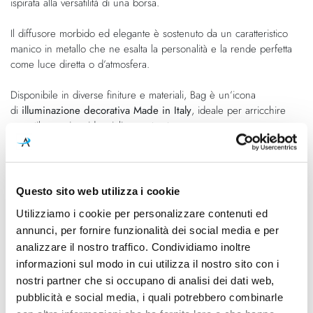
ispirata alla versatilità di una borsa.
Il diffusore morbido ed elegante è sostenuto da un caratteristico
manico in metallo che ne esalta la personalità e la rende perfetta
come luce diretta o d’atmosfera.
Disponibile in diverse finiture e materiali, Bag è un’icona
di
illuminazione decorativa Made in Italy
, ideale per arricchire
con stile spazi residenziali e contract.
Caratteristiche
Questo sito web utilizza i cookie
Cod.Art.
Designer
Utilizziamo i cookie per personalizzare contenuti ed
SE154DB INT
Baldessari & Baldessari Design
annunci, per fornire funzionalità dei social media e per
analizzare il nostro traffico. Condividiamo inoltre
Dimensioni
Sorgente luminosa
informazioni sul modo in cui utilizza il nostro sito con i
ø. 210mm - H. 200mm
Lampadina Led
nostri partner che si occupano di analisi dei dati web,
Potenza e attacco
Lampadina
pubblicità e social media, i quali potrebbero combinarle
LED E27 1 x max 53W
Esclusa