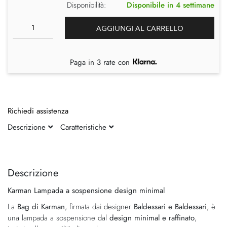
Disponibilità:
Disponibile in 4 settimane
AGGIUNGI AL CARRELLO
Paga in 3 rate con
Richiedi assistenza
Descrizione
Caratteristiche
Vai
Vai
alla
all'inizio
fine
della
Descrizione
della
galleria
Karman Lampada a sospensione design minimal
galleria
di
di
immagini
La
Bag di Karman
, firmata dai designer
Baldessari e Baldessari
, è
immagini
una lampada a sospensione dal
design minimal e raffinato
,