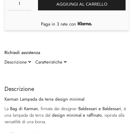
AGGIUNGI AL CARRELLO
Paga in 3 rate con
Richiedi assistenza
Descrizione
Caratteristiche
Vai
Vai
alla
all'inizio
fine
della
Descrizione
della
galleria
Karman Lampada da terra design minimal
galleria
di
di
immagini
La
Bag di Karman
, firmata dai designer
Baldessari e Baldessari
, è
immagini
una lampada da terra dal
design minimal e raffinato
, ispirata alla
versatilità di una borsa.