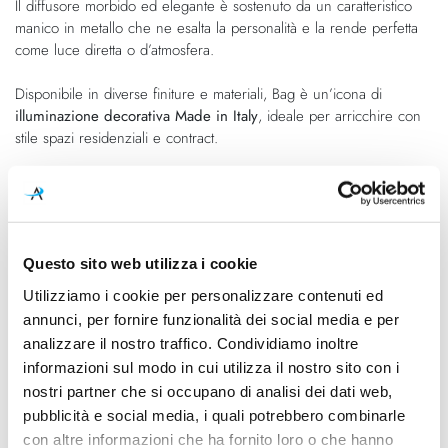
Il diffusore morbido ed elegante è sostenuto da un caratteristico
manico in metallo che ne esalta la personalità e la rende perfetta
come luce diretta o d’atmosfera.
Disponibile in diverse finiture e materiali, Bag è un’icona di
illuminazione decorativa Made in Italy
, ideale per arricchire con
stile spazi residenziali e contract.
Caratteristiche
Cod.Art.
Designer
Questo sito web utilizza i cookie
HP154BB INT
Baldessari & Baldessari Design
Utilizziamo i cookie per personalizzare contenuti ed
Dimensioni
Sorgente luminosa
annunci, per fornire funzionalità dei social media e per
ø 320mm - P. 310mm - H.
Lampadina Led
analizzare il nostro traffico. Condividiamo inoltre
310mm
informazioni sul modo in cui utilizza il nostro sito con i
nostri partner che si occupano di analisi dei dati web,
Potenza e attacco
Lampadina
pubblicità e social media, i quali potrebbero combinarle
LED E27 1 x max 15W
Esclusa
con altre informazioni che ha fornito loro o che hanno