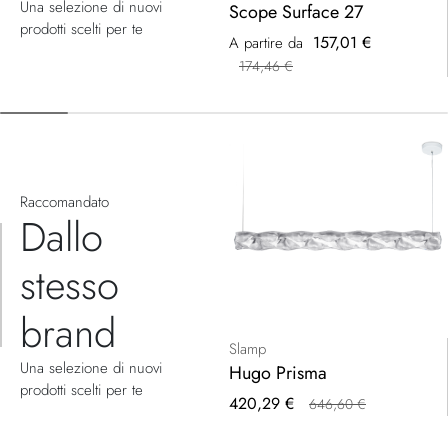
Una selezione di nuovi
Scope Surface 27
prodotti scelti per te
157,01 €
A partire da
174,46 €
Raccomandato
Dallo
stesso
brand
Slamp
Una selezione di nuovi
Hugo Prisma
prodotti scelti per te
Prezzo
420,29 €
646,60 €
speciale