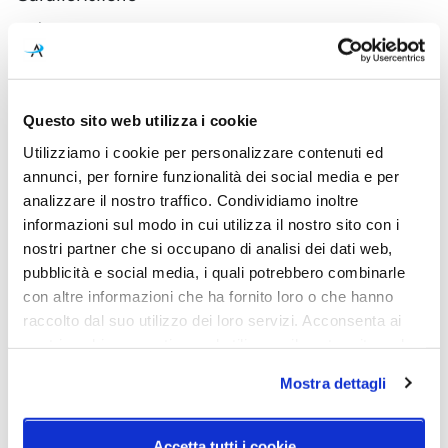
Cod.Art.
Designer
C'est La Vie Soffitto/Parete
Adriano Rachele
Medium
Dimensioni
Sorgente luminosa
Questo sito web utilizza i cookie
470 mm - 500mm - H. 190mm
Lampadina Led
Utilizziamo i cookie per personalizzare contenuti ed
annunci, per fornire funzionalità dei social media e per
Potenza e attacco
Lampadina
2 X 12W E27 LED Filament
Esclusa
analizzare il nostro traffico. Condividiamo inoltre
Bulbs
informazioni sul modo in cui utilizza il nostro sito con i
nostri partner che si occupano di analisi dei dati web,
Dimmerazione
Diffusore
pubblicità e social media, i quali potrebbero combinarle
Dimmerabile
Opalflex®, Lentiflex® con
con altre informazioni che ha fornito loro o che hanno
serigrafia
raccolto dal suo utilizzo dei loro servizi. Acconsenta ai
nostri cookie se continua ad utilizzare il nostro sito web.
Classe energetica
IP
A++
20
Mostra dettagli
Accetta tutti i cookie