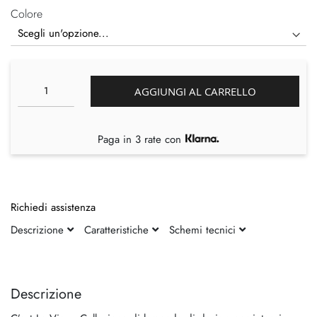
Colore
AGGIUNGI AL CARRELLO
Paga in 3 rate con
Richiedi assistenza
Descrizione
Caratteristiche
Schemi tecnici
Vai
Vai
alla
all'inizio
fine
della
Descrizione
della
galleria