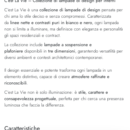
C’est La Vie – Collezione di lampade di design per interni
galleria
di
di
immagini
C’est La Vie è una
collezione di lampade di design
pensata per
immagini
chi ama lo stile deciso e senza compromessi. Caratterizzata
da
linee nette e contrasti puri in bianco e nero
, ogni lampada
non si limita a illuminare, ma definisce con eleganza e personalità
gli spazi residenziali e contract.
La collezione include
lampade a sospensione e
plafoniere
disponibili in
tre dimensioni
, garantendo versatilità per
diversi ambienti e contesti architettonici contemporanei.
Il design essenziale e potente trasforma ogni lampada in un
elemento distintivo, capace di creare
atmosfere raffinate e
riconoscibili
.
C’est La Vie non è solo illuminazione: è
stile, carattere e
consapevolezza progettuale
, perfetta per chi cerca una presenza
luminosa che faccia la differenza.
Caratteristiche