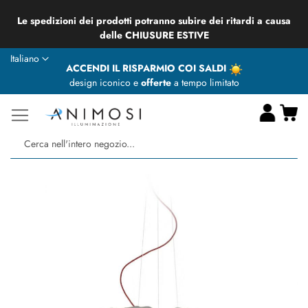
Saremo CHIUSI dal 14/08 al 24/08 compresi
Lingua
Italiano
ACCENDI IL RISPARMIO COI SALDI
design iconico e
offerte
a tempo limitato
Ca
Ce