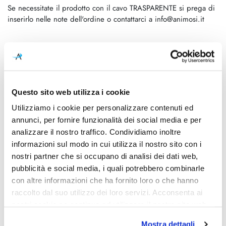
inserirlo nelle note dell'ordine o contattarci a info@animosi.it
Caratteristiche
Cod.Art.
Designer
C'est La Vie Sospensione
Adriano Rachele
Large
Questo sito web utilizza i cookie
Utilizziamo i cookie per personalizzare contenuti ed
Dimensioni
Sorgente luminosa
annunci, per fornire funzionalità dei social media e per
Ø700mm - H. 280mm
Lampadina Led
analizzare il nostro traffico. Condividiamo inoltre
Potenza e attacco
Lampadina
informazioni sul modo in cui utilizza il nostro sito con i
4 X 12W E27 LED Filament
Esclusa
nostri partner che si occupano di analisi dei dati web,
Bulbs
pubblicità e social media, i quali potrebbero combinarle
con altre informazioni che ha fornito loro o che hanno
Dimmerazione
Diffusore
raccolto dal suo utilizzo dei loro servizi. Acconsenta ai
Dimmerabile
Opalflex®, Lentiflex® con
nostri cookie se continua ad utilizzare il nostro sito web.
serigrafia
Mostra dettagli