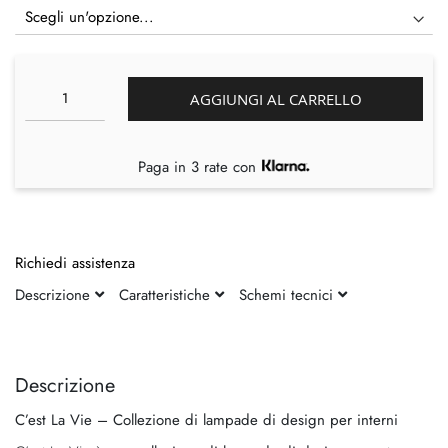
AGGIUNGI AL CARRELLO
Paga in 3 rate con
Richiedi assistenza
Descrizione
Caratteristiche
Schemi tecnici
Vai
Vai
alla
all'inizio
fine
della
Descrizione
della
galleria
C’est La Vie – Collezione di lampade di design per interni
galleria
di
di
immagini
C’est La Vie è una
collezione di lampade di design
pensata per
immagini