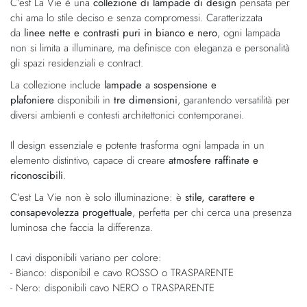
chi ama lo stile deciso e senza compromessi. Caratterizzata
da
linee nette e contrasti puri in bianco e nero
, ogni lampada
non si limita a illuminare, ma definisce con eleganza e personalità
gli spazi residenziali e contract.
La collezione include
lampade a sospensione e
plafoniere
disponibili in
tre dimensioni
, garantendo versatilità per
diversi ambienti e contesti architettonici contemporanei.
Il design essenziale e potente trasforma ogni lampada in un
elemento distintivo, capace di creare
atmosfere raffinate e
riconoscibili
.
C’est La Vie non è solo illuminazione: è
stile, carattere e
consapevolezza progettuale
, perfetta per chi cerca una presenza
luminosa che faccia la differenza.
I cavi disponibili variano per colore:
- Bianco: disponibil e cavo ROSSO o TRASPARENTE
- Nero: disponibili cavo NERO o TRASPARENTE
Se necessitate il prodotto con il cavo TRASPARENTE si prega di