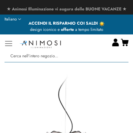
★ Animosi Illuminazione vi augura delle BUONE VACANZE ★
Lingua
Italiano
ACCENDI IL RISPARMIO COI SALDI
design iconico e
offerte
a tempo limitato
Ca
Ce