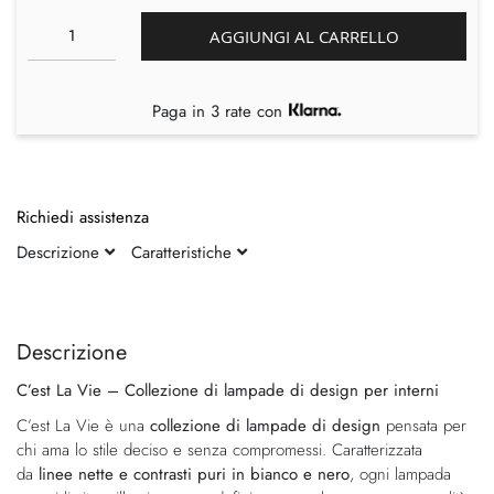
AGGIUNGI AL CARRELLO
Paga in 3 rate con
Richiedi assistenza
Descrizione
Caratteristiche
Vai
Vai
alla
all'inizio
fine
della
Descrizione
della
galleria
C’est La Vie – Collezione di lampade di design per interni
galleria
di
di
immagini
C’est La Vie è una
collezione di lampade di design
pensata per
immagini
chi ama lo stile deciso e senza compromessi. Caratterizzata
da
linee nette e contrasti puri in bianco e nero
, ogni lampada