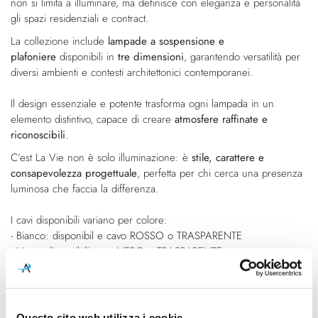
non si limita a illuminare, ma definisce con eleganza e personalità
gli spazi residenziali e contract.
La collezione include
lampade a sospensione e
plafoniere
disponibili in
tre dimensioni
, garantendo versatilità per
diversi ambienti e contesti architettonici contemporanei.
Il design essenziale e potente trasforma ogni lampada in un
elemento distintivo, capace di creare
atmosfere raffinate e
riconoscibili
.
C’est La Vie non è solo illuminazione: è
stile, carattere e
consapevolezza progettuale
, perfetta per chi cerca una presenza
luminosa che faccia la differenza.
I cavi disponibili variano per colore:
- Bianco: disponibil e cavo ROSSO o TRASPARENTE
- Nero: disponibili cavo NERO o TRASPARENTE
Se necessitate il prodotto con il cavo TRASPARENTE si prega di
inserirlo nelle note dell'ordine o contattarci a info@animosi.it
Questo sito web utilizza i cookie