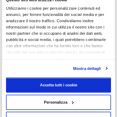
Utilizziamo i cookie per personalizzare contenuti ed
Caratteristiche
annunci, per fornire funzionalità dei social media e per
analizzare il nostro traffico. Condividiamo inoltre
Cod.Art.
Designer
informazioni sul modo in cui utilizza il nostro sito con i
LAVSM00CEB01T00000EU
Adriano Rachele
nostri partner che si occupano di analisi dei dati web,
Dimensioni
Sorgente luminosa
pubblicità e social media, i quali potrebbero combinarle
Ø530mm - H. 260mm
Lampadina Led
con altre informazioni che ha fornito loro o che hanno
raccolto dal suo utilizzo dei loro servizi. Acconsenta ai
Potenza e attacco
Lampadina
nostri cookie se continua ad utilizzare il nostro sito web.
2 X 12W E27 LED Filament
Esclusa
Bulbs
Mostra dettagli
Dimmerazione
Diffusore
Dimmerabile
Opalflex®, Lentiflex® con
Accetta tutti i cookie
serigrafia
Classe energetica
IP
Personalizza
A++
20