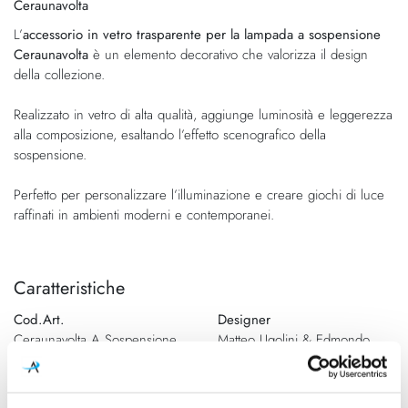
Ceraunavolta
di
immagini
immagini
L’
accessorio in vetro trasparente per la lampada a sospensione
Ceraunavolta
è un elemento decorativo che valorizza il design
della collezione.
Realizzato in vetro di alta qualità, aggiunge luminosità e leggerezza
alla composizione, esaltando l’effetto scenografico della
sospensione.
Perfetto per personalizzare l’illuminazione e creare giochi di luce
raffinati in ambienti moderni e contemporanei.
Caratteristiche
Cod.Art.
Designer
Ceraunavolta A Sospensione
Matteo Ugolini & Edmondo
Ø14,5
Testaguzza Design
Dimensioni
Sorgente luminosa