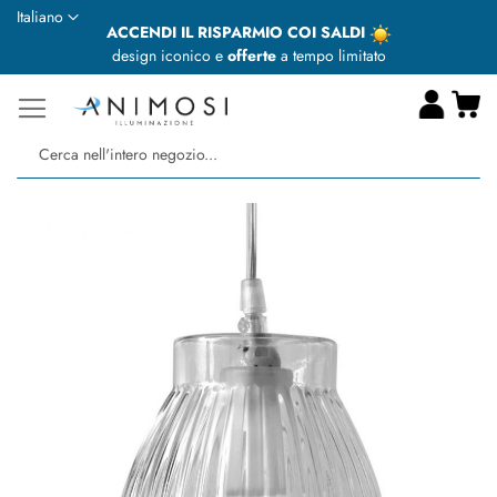
Lingua
Italiano
ACCENDI IL RISPARMIO COI SALDI
design iconico e
offerte
a tempo limitato
Ca
Ce