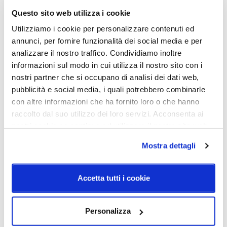
H. 170mm - H. max 2170mm
Lampadina Led
Questo sito web utilizza i cookie
Potenza e attacco
Lampadina
Utilizziamo i cookie per personalizzare contenuti ed
G9 1x max 33W
Esclusa
annunci, per fornire funzionalità dei social media e per
analizzare il nostro traffico. Condividiamo inoltre
Classe energetica
IP
informazioni sul modo in cui utilizza il nostro sito con i
A++
20
nostri partner che si occupano di analisi dei dati web,
pubblicità e social media, i quali potrebbero combinarle
con altre informazioni che ha fornito loro o che hanno
Schemi tecnici
raccolto dal suo utilizzo dei loro servizi. Acconsenta ai
nostri cookie se continua ad utilizzare il nostro sito web.
Mostra dettagli
Accetta tutti i cookie
Personalizza