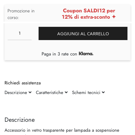
Coupon SALDI12 per
Promozione in
12% di extra-sconto ✦
corso:
AGGIUNGI AL CARRELLO
Paga in 3 rate con
Richiedi assistenza
Descrizione
Caratteristiche
Schemi tecnici
Vai
Vai
alla
all'inizio
fine
della
Descrizione
della
galleria
Accessorio in vetro trasparente per lampada a sospensione
galleria
di