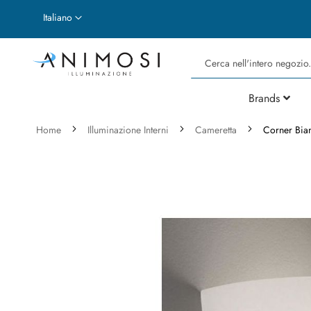
Lingua
Italiano
Cerca
Brands
Home
Illuminazione Interni
Cameretta
Corner Bian
Vai
alla
fine
della
galleria
di
immagini