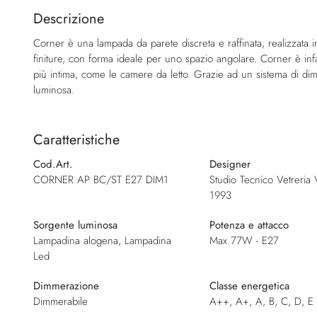
della
Descrizione
galleria
Corner è una lampada da parete discreta e raffinata, realizzata in
di
finiture, con forma ideale per uno spazio angolare. Corner è inf
immagini
più intima, come le camere da letto. Grazie ad un sistema di dimm
luminosa.
Caratteristiche
Cod.Art.
Designer
CORNER AP BC/ST E27 DIM1
Studio Tecnico Vetreria V
1993
Sorgente luminosa
Potenza e attacco
Lampadina alogena, Lampadina
Max 77W - E27
Led
Dimmerazione
Classe energetica
Dimmerabile
A++, A+, A, B, C, D, E