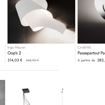
Ingo Maurer
Cini&Nils
Oop's 2
Passepartout Pa
Prezzo
314,03 €
383,
A partire da
348,92 €
speciale