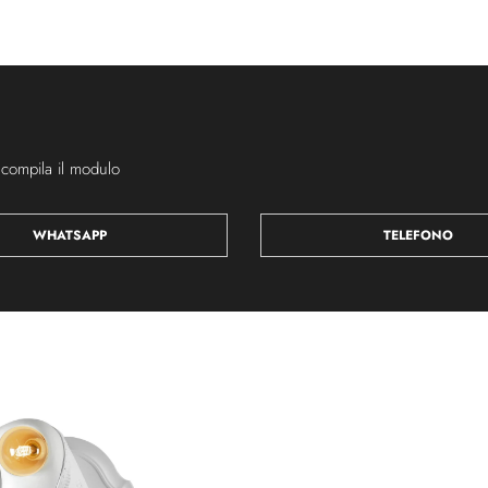
 compila il modulo
WHATSAPP
TELEFONO