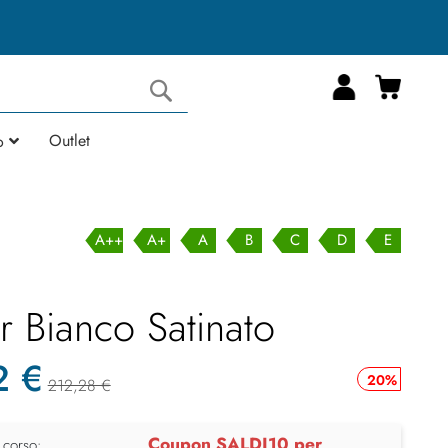
Carrell
Cerca
Outlet
o
A++
A+
A
B
C
D
E
r Bianco Satinato
2 €
20%
212,28 €
Coupon SALDI10 per
 corso: