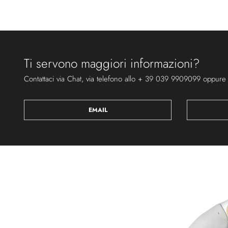
Ti servono maggiori informazioni?
Contattaci via Chat, via telefono allo + 39 039 9909099 oppure
EMAIL