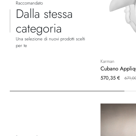
Raccomandato
Dalla stessa
categoria
Una selezione di nuovi prodotti scelti
per te
Karman
Cubano Appliq
Prezzo
570,35 €
671,0
speciale