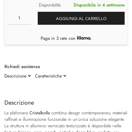
Disponibilità:
Disponibile in 4 settimane
AGGIUNGI AL CARRELLO
Paga in 3 rate con
Richiedi assistenza
Descrizione
Caratteristiche
Vai
Vai
alla
all'inizio
fine
della
Descrizione
della
galleria
La plafoniera
Cristalbolla
combina design contemporaneo, materiali
galleria
di
raffinati e illuminazione funzionale in un’unica soluzione elegante.
di
immagini
La struttura in alluminio verniciato texturizzato è disponibile nelle
immagini