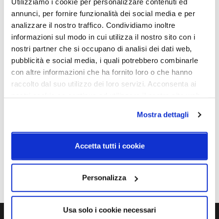
H. 473mm
Utilizziamo i cookie per personalizzare contenuti ed
topLED CRI 90 | 220-240 V | 23 W DC - 26 W AC
annunci, per fornire funzionalità dei social media e per
analizzare il nostro traffico. Condividiamo inoltre
informazioni sul modo in cui utilizza il nostro sito con i
nostri partner che si occupano di analisi dei dati web,
Caratteristiche
pubblicità e social media, i quali potrebbero combinarle
Cod.Art.
Dimensione
con altre informazioni che ha fornito loro o che hanno
CA090DBBMDI
Ø34
raccolto dal suo utilizzo dei loro servizi. Acconsenta ai
nostri cookie se continua ad utilizzare il nostro sito web.
Colore led
Sorgente luminosa
2700K
Led integrato
Mostra dettagli
Dimmerazione
Classe energetica
On/Off
A++
Accetta tutti i cookie
IP
20
Personalizza
Usa solo i cookie necessari