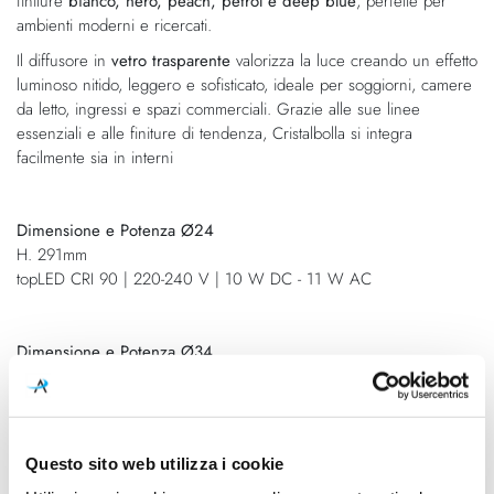
finiture
bianco, nero, peach, petrol e deep blue
, perfette per
ambienti moderni e ricercati.
Il diffusore in
vetro trasparente
valorizza la luce creando un effetto
luminoso nitido, leggero e sofisticato, ideale per soggiorni, camere
da letto, ingressi e spazi commerciali. Grazie alle sue linee
essenziali e alle finiture di tendenza, Cristalbolla si integra
facilmente sia in interni
Dimensione e Potenza Ø24
H. 291mm
topLED CRI 90 | 220-240 V | 10 W DC - 11 W AC
Dimensione e Potenza Ø34
H. 381mm
topLED CRI 90 | 220-240 V | 17 W DC - 19 W AC
Questo sito web utilizza i cookie
Dimensione e Potenza Ø44