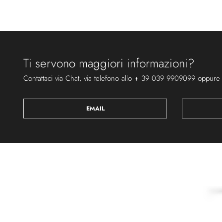
Ti servono maggiori informazioni?
Contattaci via Chat, via telefono allo + 39 039 9909099 oppure
EMAIL