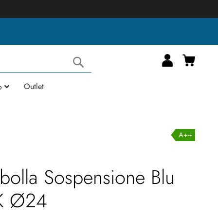
Carrell
Cerca
Outlet
o
A++
lbolla Sospensione Blu
K Ø24