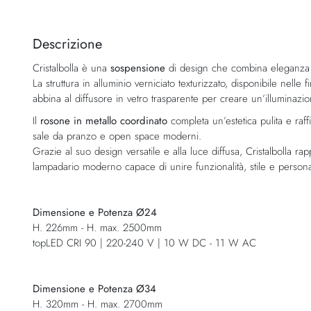
Vai
all'inizio
della
Descrizione
galleria
Cristalbolla è una
sospensione
di design che combina eleganza c
di
La struttura in alluminio verniciato texturizzato, disponibile nelle
immagini
abbina al diffusore in vetro trasparente per creare un’illuminazi
Il
rosone in metallo coordinato
completa un’estetica pulita e raff
sale da pranzo e open space moderni.
Grazie al suo design versatile e alla luce diffusa, Cristalbolla 
lampadario moderno capace di unire funzionalità, stile e personal
Dimensione e Potenza Ø24
H. 226mm - H. max. 2500mm
topLED CRI 90 | 220-240 V | 10 W DC - 11 W AC
Dimensione e Potenza Ø34
H. 320mm - H. max. 2700mm