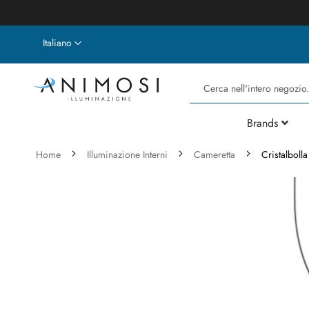
Lingua
Italiano
Cerca
Brands
Home
Illuminazione Interni
Cameretta
Cristalbol
Vai
alla
fine
della
galleria
di
immagini