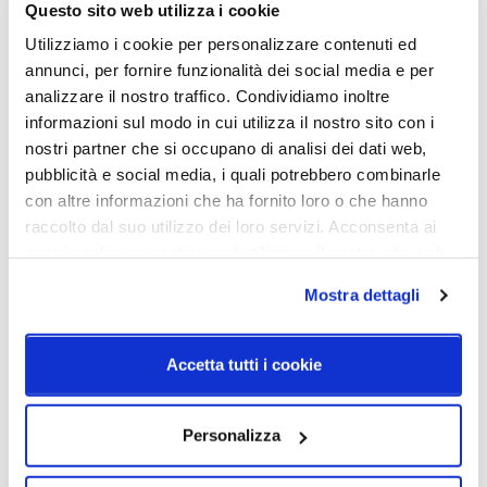
Questo sito web utilizza i cookie
Utilizziamo i cookie per personalizzare contenuti ed
Dimensione e Potenza Ø44
annunci, per fornire funzionalità dei social media e per
H. 418mm - H. max. 2700mm
analizzare il nostro traffico. Condividiamo inoltre
topLED CRI 90 | 220-240 V | 23 W DC - 26 W AC
informazioni sul modo in cui utilizza il nostro sito con i
nostri partner che si occupano di analisi dei dati web,
pubblicità e social media, i quali potrebbero combinarle
Caratteristiche
con altre informazioni che ha fornito loro o che hanno
raccolto dal suo utilizzo dei loro servizi. Acconsenta ai
Cod.Art.
Dimensione
nostri cookie se continua ad utilizzare il nostro sito web.
CA093DLUMDI
Ø34
Mostra dettagli
Colore led
Sorgente luminosa
2700K
Led integrato
Accetta tutti i cookie
Dimmerazione
Classe energetica
On/Off
A++
Personalizza
IP
20