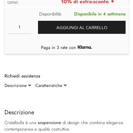
10% di extra-sconto ✦
corso:
Disponibilità:
Disponibile in 4 settimane
AGGIUNGI AL CARRELLO
Paga in 3 rate con
Richiedi assistenza
Descrizione
Caratteristiche
Vai
Vai
alla
all'inizio
fine
della
Descrizione
della
galleria
Cristalbolla è una
sospensione
di design che combina eleganza
galleria
di
contemporanea e qualità costruttiva.
di
immagini