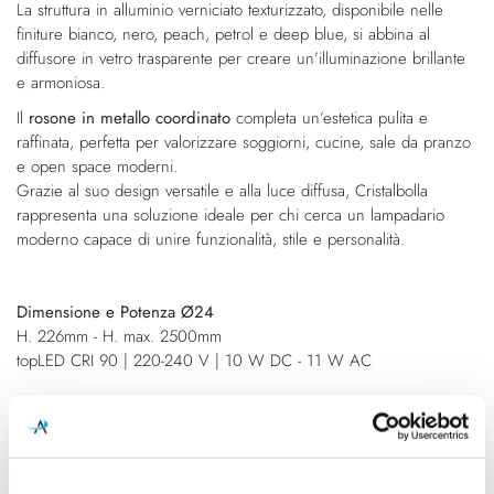
La struttura in alluminio verniciato texturizzato, disponibile nelle
immagini
finiture bianco, nero, peach, petrol e deep blue, si abbina al
diffusore in vetro trasparente per creare un’illuminazione brillante
e armoniosa.
Il
rosone in metallo coordinato
completa un’estetica pulita e
raffinata, perfetta per valorizzare soggiorni, cucine, sale da pranzo
e open space moderni.
Grazie al suo design versatile e alla luce diffusa, Cristalbolla
rappresenta una soluzione ideale per chi cerca un lampadario
moderno capace di unire funzionalità, stile e personalità.
Dimensione e Potenza Ø24
H. 226mm - H. max. 2500mm
topLED CRI 90 | 220-240 V | 10 W DC - 11 W AC
Dimensione e Potenza Ø34
H. 320mm - H. max. 2700mm
topLED CRI 90 | 220-240 V | 17 W DC - 19 W AC