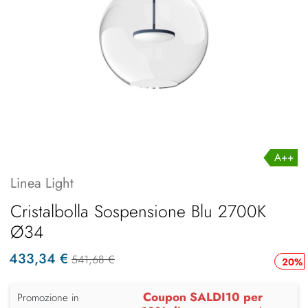
A++
Linea Light
Cristalbolla Sospensione Blu 2700K
Ø34
433,34 €
541,68 €
20%
Coupon SALDI10 per
Promozione in