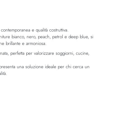
ontemporanea e qualità costruttiva.
 finiture bianco, nero, peach, petrol e deep blue, si
one brillante e armoniosa.
inata, perfetta per valorizzare soggiorni, cucine,
rappresenta una soluzione ideale per chi cerca un
ità.