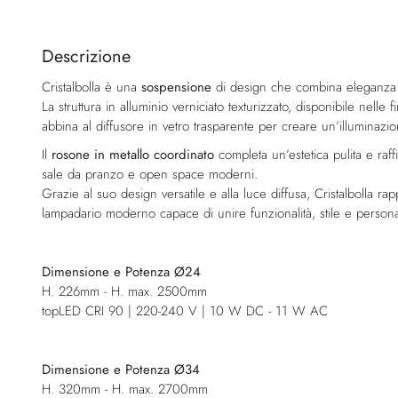
Vai
all'inizio
della
Descrizione
galleria
Cristalbolla è una
sospensione
di design che combina eleganza c
di
La struttura in alluminio verniciato texturizzato, disponibile nelle
immagini
abbina al diffusore in vetro trasparente per creare un’illuminazi
Il
rosone in metallo coordinato
completa un’estetica pulita e raff
sale da pranzo e open space moderni.
Grazie al suo design versatile e alla luce diffusa, Cristalbolla 
lampadario moderno capace di unire funzionalità, stile e personal
Dimensione e Potenza Ø24
H. 226mm - H. max. 2500mm
topLED CRI 90 | 220-240 V | 10 W DC - 11 W AC
Dimensione e Potenza Ø34
H. 320mm - H. max. 2700mm