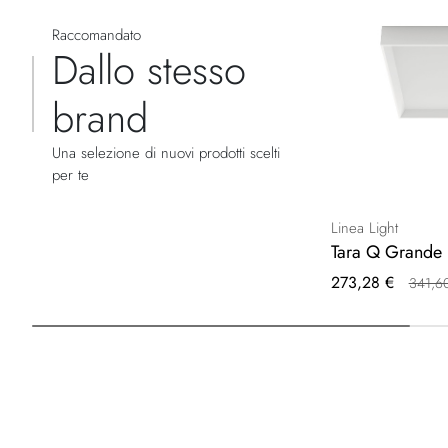
Raccomandato
Dallo stesso
brand
Una selezione di nuovi prodotti scelti
per te
Linea Light
Tara Q Grande
Prezzo
273,28 €
341,6
speciale