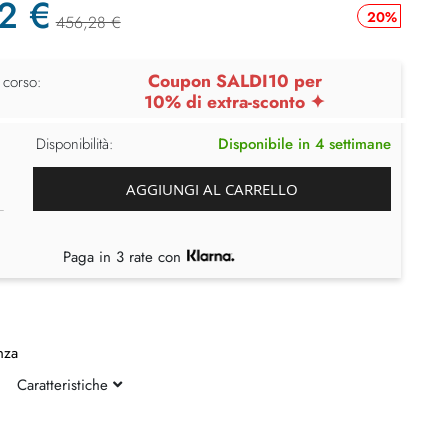
2 €
20%
456,28 €
Coupon SALDI10 per
 corso:
10% di extra-sconto ✦
Disponibilità:
Disponibile in 4 settimane
AGGIUNGI AL CARRELLO
Paga in 3 rate con
nza
Caratteristiche