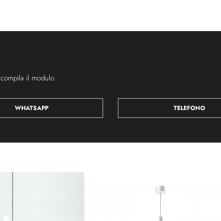
 compila il modulo
WHATSAPP
TELEFONO