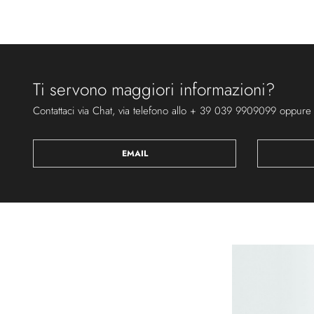
Ti servono maggiori informazioni?
Contattaci via Chat, via telefono allo + 39 039 9909099 oppure
EMAIL