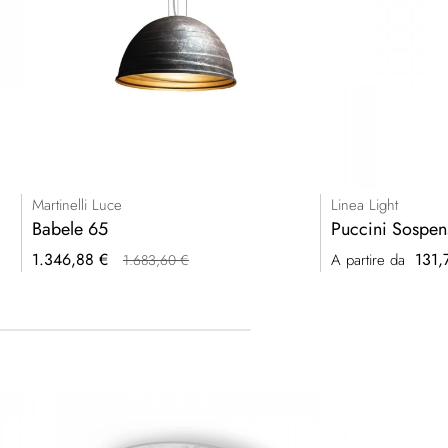
Martinelli Luce
Linea Light
Babele 65
Puccini Sospen
Prezzo
1.346,88 €
131,
A partire da
1.683,60 €
speciale