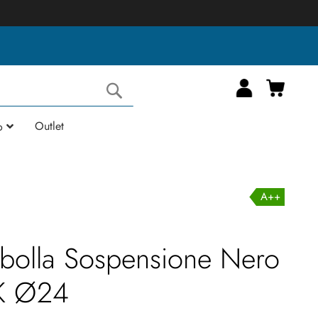
Carrell
Cerca
Outlet
o
A++
albolla Sospensione Nero
K Ø24