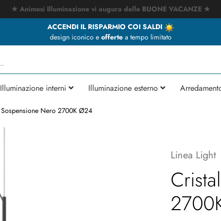
★ Animosi Illuminazione vi augura delle BUONE VACANZE ★
ACCENDI IL RISPARMIO COI SALDI
design iconico e
offerte
a tempo limitato
Illuminazione interni
Illuminazione esterno
Arredament
la Sospensione Nero 2700K Ø24
Linea Light
Crist
2700