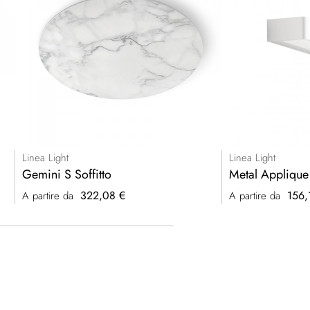
Linea Light
Linea Light
Gemini S Soffitto
Metal Appliqu
322,08 €
156,
A partire da
A partire da