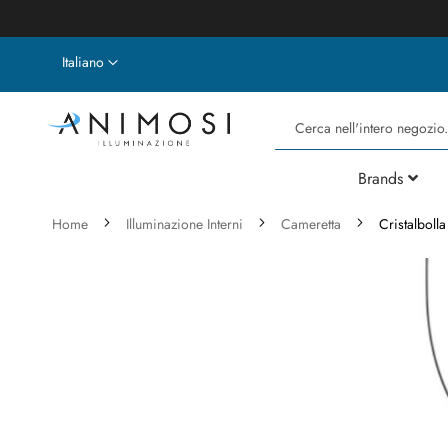
Lingua
Italiano
Cerca
Brands
Home
Illuminazione Interni
Cameretta
Cristalbol
Vai
alla
fine
della
galleria
di
immagini