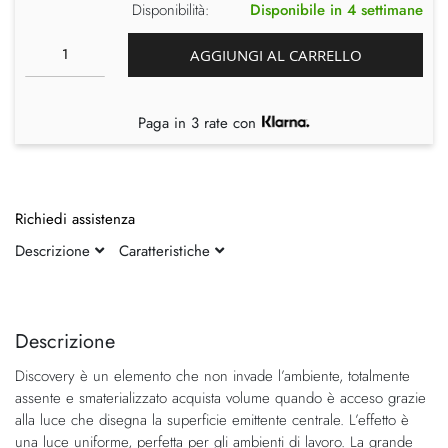
Disponibilità:
Disponibile in 4 settimane
AGGIUNGI AL CARRELLO
Paga in 3 rate con
Richiedi assistenza
Descrizione
Caratteristiche
Vai
Vai
alla
all'inizio
fine
della
Descrizione
della
galleria
Discovery è un elemento che non invade l’ambiente, totalmente
galleria
di
assente e smaterializzato acquista volume quando è acceso grazie
di
immagini
alla luce che disegna la superficie emittente centrale. L’effetto è
immagini
una luce uniforme, perfetta per gli ambienti di lavoro. La grande