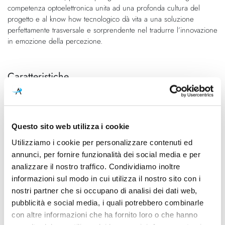
competenza optoelettronica unita ad una profonda cultura del
progetto e al know how tecnologico dà vita a una soluzione
perfettamente trasversale e sorprendente nel tradurre l’innovazione
in emozione della percezione.
Caratteristiche
Cod.Art.
Designer
1998060A
Ernesto Gismondi
Dimensioni
Sorgente luminosa
Questo sito web utilizza i cookie
Ø 700mm x 739mm
Led
Utilizziamo i cookie per personalizzare contenuti ed
annunci, per fornire funzionalità dei social media e per
Potenza e attacco
Lampadina
analizzare il nostro traffico. Condividiamo inoltre
40W - 3000K - 2857Lm
Integrata
informazioni sul modo in cui utilizza il nostro sito con i
Dimmerazione
Classe energetica
nostri partner che si occupano di analisi dei dati web,
Dimmerabile
A++, A+, A
pubblicità e social media, i quali potrebbero combinarle
con altre informazioni che ha fornito loro o che hanno
Ean