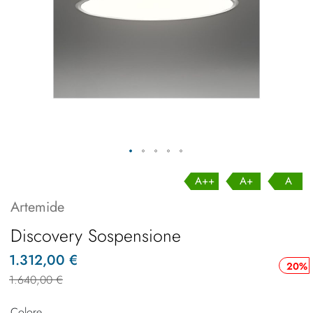
A++
A+
A
Artemide
Discovery Sospensione
1.312,00 €
20%
1.640,00 €
Colore