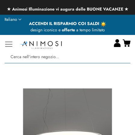
★ Animosi Illuminazione vi augura delle BUONE VACANZE ★
Lingua
Italiano
ACCENDI IL RISPARMIO COI SALDI
design iconico e
offerte
a tempo limitato
Ca
Ce