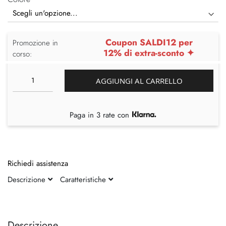
Coupon SALDI12 per
Promozione in
12% di extra-sconto ✦
corso:
AGGIUNGI AL CARRELLO
Paga in 3 rate con
Richiedi assistenza
Descrizione
Caratteristiche
Vai
Vai
alla
all'inizio
fine
della
Descrizione