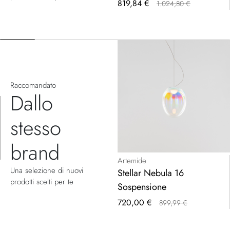
Prezzo
819,84 €
1.024,80 €
speciale
Raccomandato
Dallo
stesso
brand
Artemide
Una selezione di nuovi
Stellar Nebula 16
prodotti scelti per te
Sospensione
Prezzo
720,00 €
899,99 €
speciale