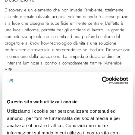
della
galleria
Discovery è un elemento che non invade l’ambiente, totalmente
galleria
di
assente e smaterializzato acquista volume quando è acceso grazie
di
immagini
alla luce che disegna la superficie emittente centrale. L’effetto è
immagini
una luce uniforme, perfetta per gli ambienti di lavoro. La grande
competenza optoelettronica unita ad una profonda cultura del
progetto e al know how tecnologico dà vita a una soluzione
perfettamente trasversale e sorprendente nel tradurre l’innovazione
in emozione della percezione. La lampada è dotata di dimmer,
l'intensità luminosa si controlla comodamente tramite l'Artemide
APP.
Le immagini potrebbero non rappresentare la finitura del prodotto
selezionata.
Questo sito web utilizza i cookie
Caratteristiche
Utilizziamo i cookie per personalizzare contenuti ed
annunci, per fornire funzionalità dei social media e per
Cod.Art.
Designer
analizzare il nostro traffico. Condividiamo inoltre
Discovery Sospensione
Ernesto Gismondi
informazioni sul modo in cui utilizza il nostro sito con i