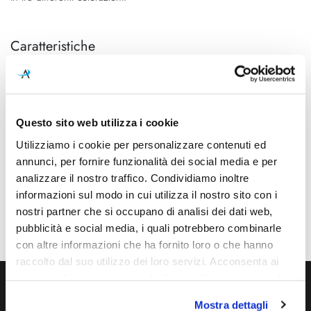
Caratteristiche
Cod.Art.
Colore led
A2790001R
3000K
Dimensioni
Sorgente luminosa
Questo sito web utilizza i cookie
305mm - H 90mm
Led integrato
Utilizziamo i cookie per personalizzare contenuti ed
Potenza e attacco
Dimmerazione
annunci, per fornire funzionalità dei social media e per
2,1W - 3000K - 215Lm
On/Off
analizzare il nostro traffico. Condividiamo inoltre
informazioni sul modo in cui utilizza il nostro sito con i
Classe energetica
Mpn
nostri partner che si occupano di analisi dei dati web,
A++, A+, A
A2790001R
pubblicità e social media, i quali potrebbero combinarle
con altre informazioni che ha fornito loro o che hanno
raccolto dal suo utilizzo dei loro servizi. Acconsenta ai
nostri cookie se continua ad utilizzare il nostro sito web.
Ti servono maggiori informazioni?
Mostra dettagli