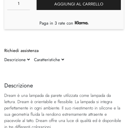
AGGIUNGI AL CARRELLO
Paga in 3 rate con
Richiedi assistenza
Descrizione
Caratteristiche
Vai
Vai
alla
all'inizio
fine
della
Descrizione
della
galleria
Dream è una lampada da parete utilizzata come lampada da
galleria
di
lettura. Dream è orientabile e flessibile. La lampada si integra
di
immagini
perfettamente in ogni ambiente. Il suo rivestimento in silicone e la
immagini
sua geometria fluida la rendono estremamente attraente e
piacevole al tatto. Dream offre una luce di qualità ed è disponibile
in tre differenti colorazioni.