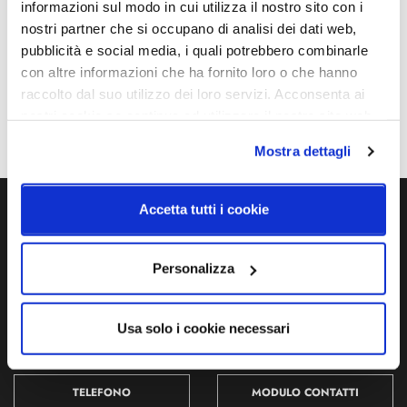
informazioni sul modo in cui utilizza il nostro sito con i
Potenza e attacco
Dimmerazione
nostri partner che si occupano di analisi dei dati web,
16W - 2700K / 3000K -
Dimmerabile
pubblicità e social media, i quali potrebbero combinarle
1600Lm - CRI90 - 220-240V
con altre informazioni che ha fornito loro o che hanno
raccolto dal suo utilizzo dei loro servizi. Acconsenta ai
Classe energetica
nostri cookie se continua ad utilizzare il nostro sito web.
A++, A+, A
Mostra dettagli
Accetta tutti i cookie
Ti servono maggiori informazioni?
Contattaci via Chat, via telefono allo + 39 039 9909099 oppure
Personalizza
compila il modulo
Usa solo i cookie necessari
EMAIL
WHATSAPP
TELEFONO
MODULO CONTATTI