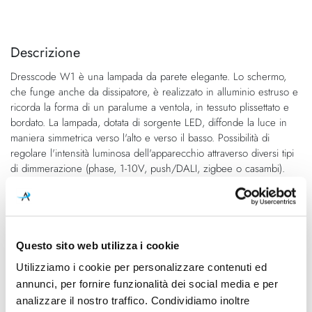
Vai
Vai
alla
all'inizio
fine
della
Descrizione
della
galleria
Dresscode W1 è una lampada da parete elegante. Lo schermo,
galleria
di
che funge anche da dissipatore, è realizzato in alluminio estruso e
di
immagini
ricorda la forma di un paralume a ventola, in tessuto plissettato e
immagini
bordato. La lampada, dotata di sorgente LED, diffonde la luce in
maniera simmetrica verso l'alto e verso il basso. Possibilità di
regolare l'intensità luminosa dell'apparecchio attraverso diversi tipi
di dimmerazione (phase, 1-10V, push/DALI, zigbee o casambi).
Caratteristiche
Cod.Art.
Designer
Questo sito web utilizza i cookie
Dresscode W1
Giovanni Lauda, 2019
Utilizziamo i cookie per personalizzare contenuti ed
annunci, per fornire funzionalità dei social media e per
Dimensioni
Sorgente luminosa
180mm x 100mm - H 90mm
Led integrato
analizzare il nostro traffico. Condividiamo inoltre