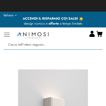
★ Animosi Illuminazione vi augura delle BUONE VACANZE ★
Lingua
Italiano
ACCENDI IL RISPARMIO COI SALDI
design iconico e
offerte
a tempo limitato
Ca
Ce