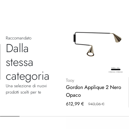
Raccomandato
Dalla
stessa
categoria
Tooy
Una selezione di nuovi
Gordon Applique 2 Nero
prodotti scelti per te
Opaco
Prezzo
612,99 €
943,06 €
speciale