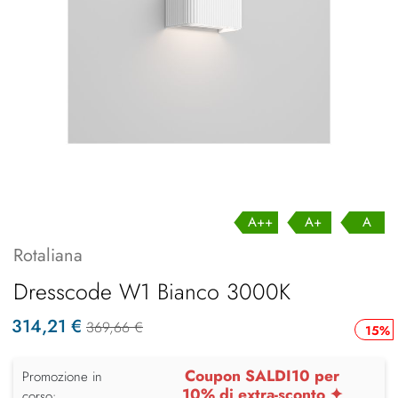
A++
A+
A
Rotaliana
Dresscode W1 Bianco 3000K
314,21 €
369,66 €
15%
Coupon SALDI10 per
Promozione in
10% di extra-sconto ✦
corso: