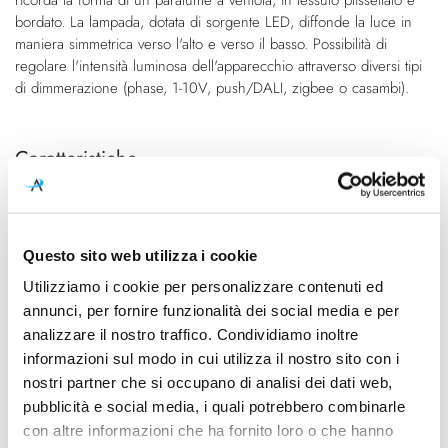
immagini
bordato. La lampada, dotata di sorgente LED, diffonde la luce in
maniera simmetrica verso l'alto e verso il basso. Possibilità di
regolare l'intensità luminosa dell'apparecchio attraverso diversi tipi
di dimmerazione (phase, 1-10V, push/DALI, zigbee o casambi).
Caratteristiche
Cod.Art.
Designer
1DCW100063FL1
Giovanni Lauda, 2019
Colore led
Dimensioni
Questo sito web utilizza i cookie
3000K
180mm x 100mm - H 90mm
Utilizziamo i cookie per personalizzare contenuti ed
annunci, per fornire funzionalità dei social media e per
Sorgente luminosa
Potenza e attacco
analizzare il nostro traffico. Condividiamo inoltre
Led integrato
16W - 3000K - 1600Lm -
informazioni sul modo in cui utilizza il nostro sito con i
CRI90 - 220-240V
nostri partner che si occupano di analisi dei dati web,
Dimmerazione
Classe energetica
pubblicità e social media, i quali potrebbero combinarle
Taglio di fase
A++, A+, A
con altre informazioni che ha fornito loro o che hanno