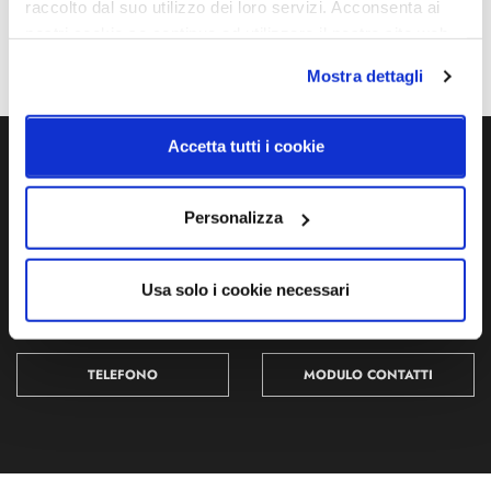
raccolto dal suo utilizzo dei loro servizi. Acconsenta ai
Ean
nostri cookie se continua ad utilizzare il nostro sito web.
8013210192948
Mostra dettagli
Accetta tutti i cookie
Ti servono maggiori informazioni?
Contattaci via Chat, via telefono allo + 39 039 9909099 oppure
Personalizza
compila il modulo
Usa solo i cookie necessari
EMAIL
WHATSAPP
TELEFONO
MODULO CONTATTI