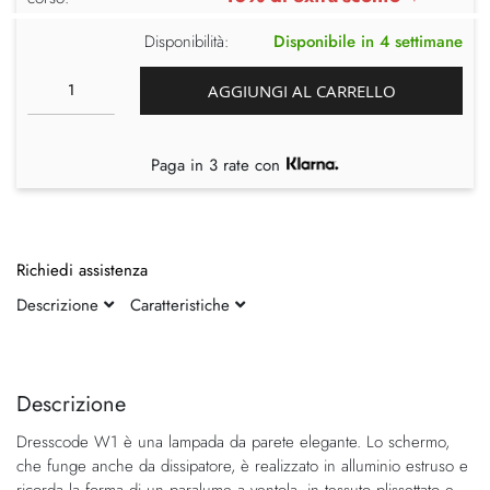
Disponibilità:
Disponibile in 4 settimane
AGGIUNGI AL CARRELLO
Paga in 3 rate con
Richiedi assistenza
Descrizione
Caratteristiche
Vai
Vai
alla
all'inizio
fine
della
Descrizione
della
galleria
Dresscode W1 è una lampada da parete elegante. Lo schermo,
galleria
di
che funge anche da dissipatore, è realizzato in alluminio estruso e
di
immagini
ricorda la forma di un paralume a ventola, in tessuto plissettato e