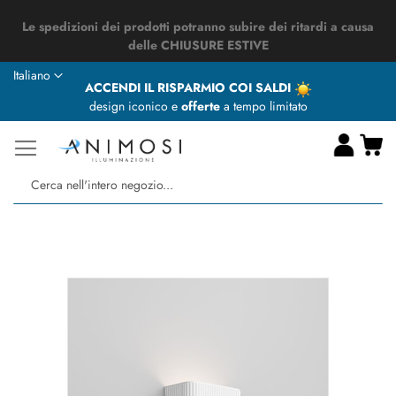
Le spedizioni dei prodotti potranno subire dei ritardi a causa
delle CHIUSURE ESTIVE
Lingua
Italiano
ACCENDI IL RISPARMIO COI SALDI
design iconico e
offerte
a tempo limitato
Ca
Ce