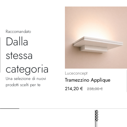
Raccomandato
Dalla
stessa
categoria
Luceconcept
Una selezione di nuovi
Tramezzino Applique
prodotti scelti per te
Prezzo
214,20 €
238,00 €
speciale