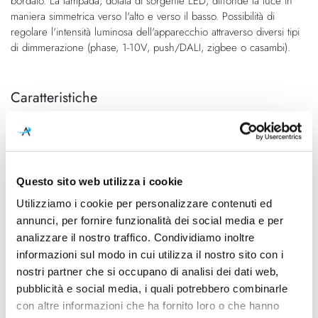
bordato. La lampada, dotata di sorgente LED, diffonde la luce in
maniera simmetrica verso l'alto e verso il basso. Possibilità di
regolare l'intensità luminosa dell'apparecchio attraverso diversi tipi
di dimmerazione (phase, 1-10V, push/DALI, zigbee o casambi).
Caratteristiche
Cod.Art.
Designer
1DCW100064FL1
Giovanni Lauda, 2019
Colore led
Dimensioni
Questo sito web utilizza i cookie
3000K
180mm x 100mm - H 90mm
Utilizziamo i cookie per personalizzare contenuti ed
Sorgente luminosa
Potenza e attacco
annunci, per fornire funzionalità dei social media e per
Led integrato
16W - 3000K - 1600Lm -
analizzare il nostro traffico. Condividiamo inoltre
CRI90 - 220-240V
informazioni sul modo in cui utilizza il nostro sito con i
nostri partner che si occupano di analisi dei dati web,
Dimmerazione
Classe energetica
Taglio di fase
A++, A+, A
pubblicità e social media, i quali potrebbero combinarle
con altre informazioni che ha fornito loro o che hanno