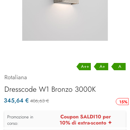
A++
A+
A
Rotaliana
Dresscode W1 Bronzo 3000K
345,64 €
406,63 €
15%
Coupon SALDI10 per
Promozione in
10% di extra-sconto ✦
corso: