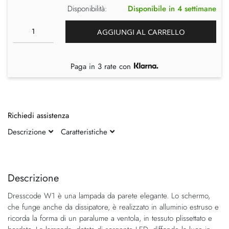
Disponibilità:
Disponibile in 4 settimane
AGGIUNGI AL CARRELLO
Paga in 3 rate con
Richiedi assistenza
Descrizione
Caratteristiche
Vai
Vai
alla
all'inizio
fine
della
Descrizione
della
galleria
Dresscode W1 è una lampada da parete elegante. Lo schermo,
galleria
di
che funge anche da dissipatore, è realizzato in alluminio estruso e
di
immagini
ricorda la forma di un paralume a ventola, in tessuto plissettato e
immagini