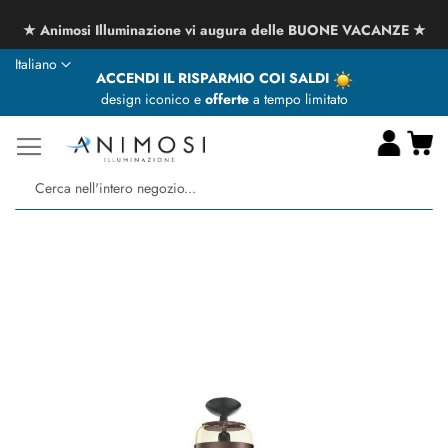
★ Animosi Illuminazione vi augura delle BUONE VACANZE ★
Lingua
Italiano
ACCENDI IL RISPARMIO COI SALDI
design iconico e
offerte
a tempo limitato
Ca
Ce