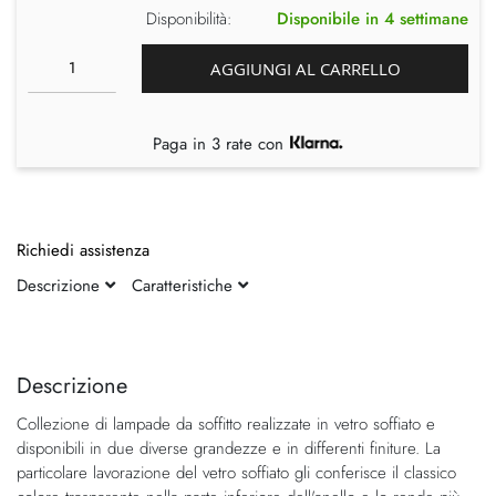
Disponibilità:
Disponibile in 4 settimane
AGGIUNGI AL CARRELLO
Paga in 3 rate con
Richiedi assistenza
Descrizione
Caratteristiche
Vai
Vai
alla
all'inizio
fine
della
Descrizione
della
galleria
Collezione di lampade da soffitto realizzate in vetro soffiato e
galleria
di
disponibili in due diverse grandezze e in differenti finiture. La
di
immagini
particolare lavorazione del vetro soffiato gli conferisce il classico
immagini