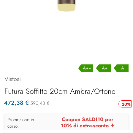
A++
A+
A
Vistosi
Futura Soffitto 20cm Ambra/Ottone
472,38 €
590,48 €
20%
Coupon SALDI10 per
Promozione in
10% di extra-sconto ✦
corso: