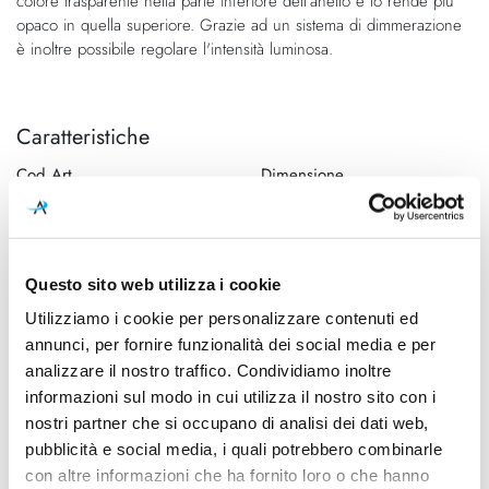
colore trasparente nella parte inferiore dell'anello e lo rende più
opaco in quella superiore. Grazie ad un sistema di dimmerazione
è inoltre possibile regolare l'intensità luminosa.
Caratteristiche
Cod.Art.
Dimensione
FUTURA PL P AM/OT NEO
20cm
E27 DIM1
Designer
Dimensioni
Questo sito web utilizza i cookie
Hangar Design Group, 2015
200mm - H 300mm
Utilizziamo i cookie per personalizzare contenuti ed
Sorgente luminosa
Potenza e attacco
annunci, per fornire funzionalità dei social media e per
Lampadina Led
Max 77W - E27
analizzare il nostro traffico. Condividiamo inoltre
informazioni sul modo in cui utilizza il nostro sito con i
Lampadina
Dimmerazione
nostri partner che si occupano di analisi dei dati web,
Esclusa
Dimmerabile
pubblicità e social media, i quali potrebbero combinarle
con altre informazioni che ha fornito loro o che hanno
Classe energetica
Mpn