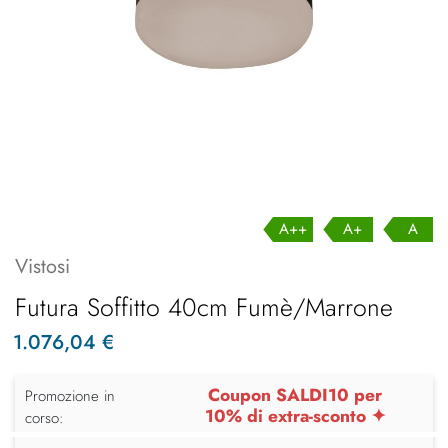
A++
A+
A
Vistosi
Futura Soffitto 40cm Fumè/Marrone
1.076,04 €
Coupon SALDI10 per
Promozione in
10% di extra-sconto ✦
corso: