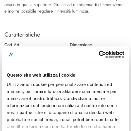
opaco in quella superiore. Grazie ad un sistema di dimmerazione
è inoltre possibile regolare l'intensità luminosa.
Caratteristiche
Cod.Art.
Dimensione
FUTURA PL G FU/MA NEO
40cm
E27 DIM1
Designer
Dimensioni
Questo sito web utilizza i cookie
Hangar Design Group, 2015
400mm - H 29mm
Utilizziamo i cookie per personalizzare contenuti ed
Sorgente luminosa
Potenza e attacco
annunci, per fornire funzionalità dei social media e per
Lampadina Led
Max 77W - E27
analizzare il nostro traffico. Condividiamo inoltre
informazioni sul modo in cui utilizza il nostro sito con i
Lampadina
Dimmerazione
nostri partner che si occupano di analisi dei dati web,
Esclusa
Dimmerabile
pubblicità e social media, i quali potrebbero combinarle
Classe energetica
Mpn
con altre informazioni che ha fornito loro o che hanno