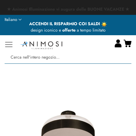
★ Animosi Illuminazione vi augura delle BUONE VACANZE ★
Lingua
Italiano
ACCENDI IL RISPARMIO COI SALDI
design iconico e
offerte
a tempo limitato
Ca
Ce