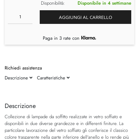
Disponibilità:
Disponibile in 4 settimane
AGGIUNGI AL CARRELLO
Paga in 3 rate con
Richiedi assistenza
Descrizione
Caratteristiche
Vai
Vai
alla
all'inizio
fine
della
Descrizione
della
galleria
Collezione di lampade da soffitto realizzate in vetro soffiato e
galleria
di
disponibili in due diverse grandezze e in differenti finiture. La
di
immagini
particolare lavorazione del vetro soffiato gli conferisce il classico
immagini
colore trasparente nella parte inferiore dell'anello e lo rende più