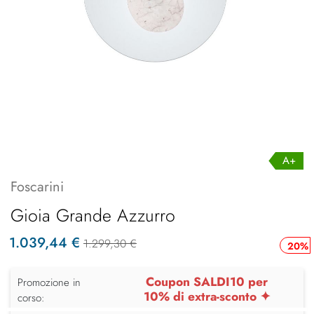
A+
Foscarini
Gioia Grande Azzurro
1.039,44 €
1.299,30 €
20%
Coupon SALDI10 per
Promozione in
10% di extra-sconto ✦
corso: