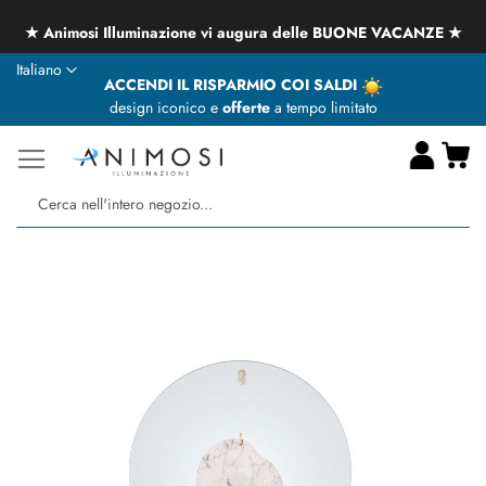
★ Animosi Illuminazione vi augura delle BUONE VACANZE ★
Lingua
Italiano
ACCENDI IL RISPARMIO COI SALDI
design iconico e
offerte
a tempo limitato
Ca
Ce