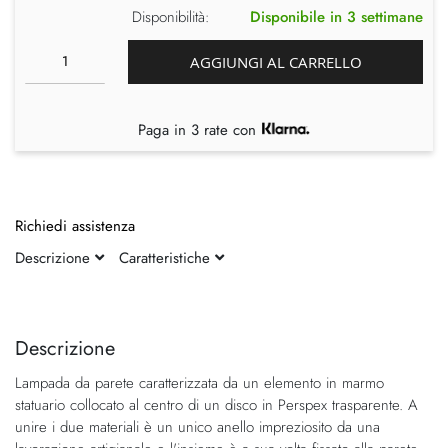
Disponibilità:
Disponibile in 3 settimane
AGGIUNGI AL CARRELLO
Paga in 3 rate con
Richiedi assistenza
Descrizione
Caratteristiche
Vai
Vai
alla
all'inizio
fine
della
Descrizione
della
galleria
Lampada da parete caratterizzata da un elemento in marmo
galleria
di
statuario collocato al centro di un disco in Perspex trasparente. A
di
immagini
unire i due materiali è un unico anello impreziosito da una
immagini