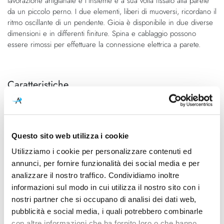
lavorazione artigianale e l'insieme è a sua volta fissato alla parete
da un piccolo perno. I due elementi, liberi di muoversi, ricordano il
ritmo oscillante di un pendente. Gioia è disponibile in due diverse
dimensioni e in differenti finiture. Spina e cablaggio possono
essere rimossi per effettuare la connessione elettrica a parete.
Caratteristiche
Cod.Art.
Dimensione
FN306015_30
Grande
Designer
Dimensioni
Questo sito web utilizza i cookie
Andrea Anastasio, 2019
Ø 680mm x 80mm
Utilizziamo i cookie per personalizzare contenuti ed
annunci, per fornire funzionalità dei social media e per
Sorgente luminosa
Potenza e attacco
analizzare il nostro traffico. Condividiamo inoltre
Led integrato
10W - 2700K - 831Lm - CRI>
90
informazioni sul modo in cui utilizza il nostro sito con i
nostri partner che si occupano di analisi dei dati web,
Dimmerazione
Classe energetica
pubblicità e social media, i quali potrebbero combinarle
On/Off
A+
con altre informazioni che ha fornito loro o che hanno