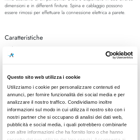
dimensioni e in differenti finiture. Spina e cablaggio possono
essere rimossi per effettuare la connessione elettrica a parete.
Caratteristiche
Cod.Art.
Dimensione
FN306005_40
Piccola
Designer
Dimensioni
Andrea Anastasio, 2019
Ø 400mm x 80mm
Questo sito web utilizza i cookie
Utilizziamo i cookie per personalizzare contenuti ed
Sorgente luminosa
Potenza e attacco
annunci, per fornire funzionalità dei social media e per
Led integrato
10W - 2700K - 831Lm - CRI>
90
analizzare il nostro traffico. Condividiamo inoltre
informazioni sul modo in cui utilizza il nostro sito con i
Dimmerazione
Classe energetica
nostri partner che si occupano di analisi dei dati web,
On/Off
A+
pubblicità e social media, i quali potrebbero combinarle
con altre informazioni che ha fornito loro o che hanno
Ean
raccolto dal suo utilizzo dei loro servizi. Acconsenta ai