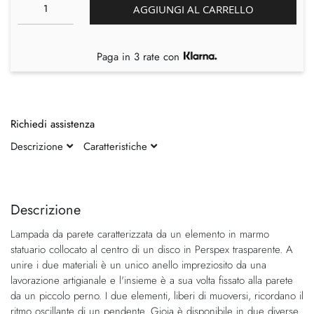
AGGIUNGI AL CARRELLO
Paga in 3 rate con
Richiedi assistenza
Descrizione
Caratteristiche
Vai
Vai
alla
all'inizio
fine
della
Descrizione
della
galleria
Lampada da parete caratterizzata da un elemento in marmo
galleria
di
statuario collocato al centro di un disco in Perspex trasparente. A
di
immagini
unire i due materiali è un unico anello impreziosito da una
immagini
lavorazione artigianale e l'insieme è a sua volta fissato alla parete
da un piccolo perno. I due elementi, liberi di muoversi, ricordano il
ritmo oscillante di un pendente. Gioia è disponibile in due diverse