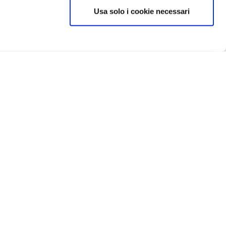
Usa solo i cookie necessari
CRIVITI
IN EVIDENZA
Catellani e Smith
Flos
Foscarini