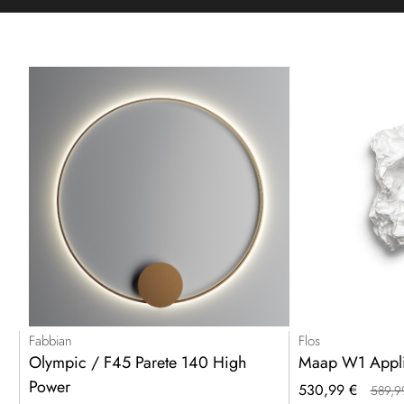
Fabbian
Flos
Olympic / F45 Parete 140 High
Maap W1 Appl
Power
Prezzo
530,99 €
589,9