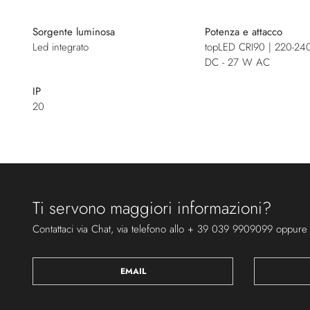
Sorgente luminosa
Potenza e attacco
Led integrato
topLED CRI90 | 220-24
DC - 27 W AC
IP
20
Ti servono maggiori informazioni?
Contattaci via Chat, via telefono allo + 39 039 9909099 oppure
EMAIL