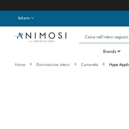
Lingua
Italiano
Cerca
Brands
Home
Illuminazione Interni
Cameretta
Hype Appl
Vai
alla
fine
della
galleria
di
immagini