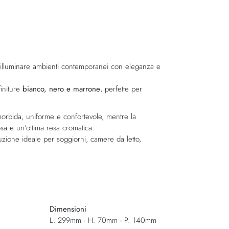
 illuminare ambienti contemporanei con eleganza e
finiture
bianco, nero e marrone
, perfette per
orbida, uniforme e confortevole, mentre la
sa e un’ottima resa cromatica.
uzione ideale per soggiorni, camere da letto,
Dimensioni
L. 299mm - H. 70mm - P. 140mm