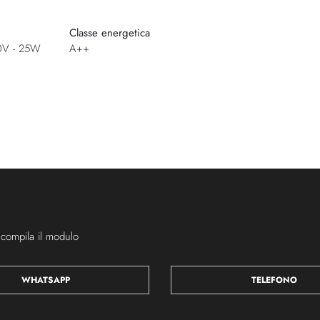
Classe energetica
0V - 25W
A++
 compila il modulo
WHATSAPP
TELEFONO