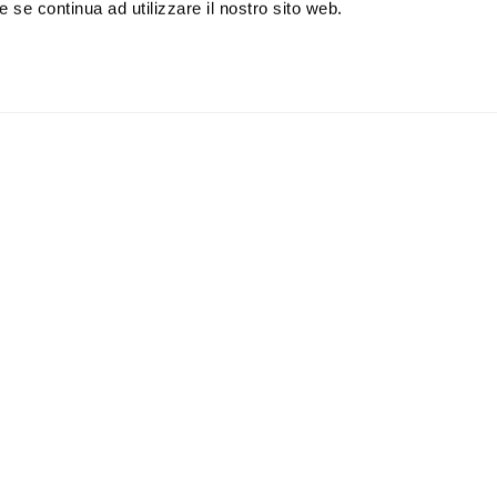
 se continua ad utilizzare il nostro sito web.
iviti alla newsletter
IS
 un buono sconto del 5% per il
Accetto la vostra
privacy
imo acquisto
policy
ILI
APPLICAZIONI
Lampade da parete
Lampade da soffitto
Lampade da terra