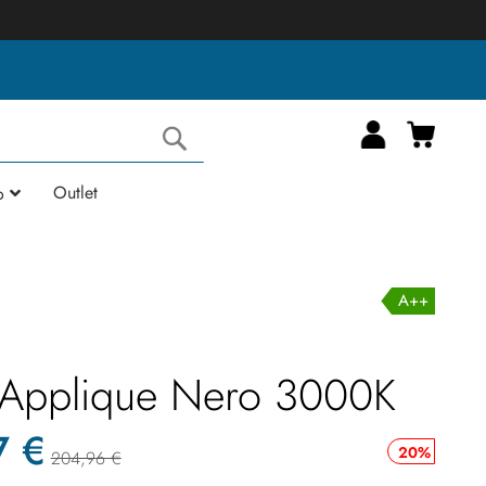
Carrell
Cerca
Outlet
o
A++
Applique Nero 3000K
7 €
20%
204,96 €