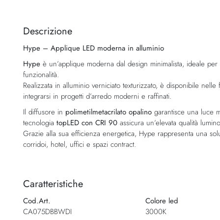
Vai
all'inizio
della
Descrizione
galleria
Hype – Applique LED moderna in alluminio
di
immagini
Hype
è un’applique moderna dal design minimalista, ideale per
funzionalità.
Realizzata in alluminio verniciato texturizzato, è disponibile nelle 
integrarsi in progetti d’arredo moderni e raffinati.
Il diffusore in
polimetilmetacrilato opalino
garantisce una luce m
tecnologia
topLED con CRI 90
assicura un’elevata qualità lumino
Grazie alla sua efficienza energetica, Hype rappresenta una sol
corridoi, hotel, uffici e spazi contract.
Caratteristiche
Cod.Art.
Colore led
CA075DBBWDI
3000K