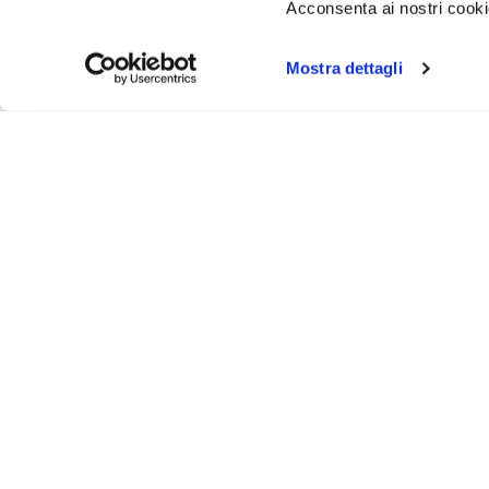
Acconsenta ai nostri cookie
Mostra dettagli
Iscr
Ricevi
tuo pr
ASSISTENZA
INFO UT
Via Bergamo, 43 - 23807 - Merate (Lecco)
Contattaci
@
info@animosi.it
Chi siamo
T
+ 39 039 9909099
Sconti
WhatsApp
+ 39 334 6626625