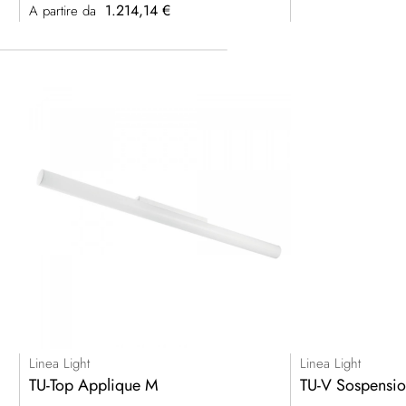
speciale
1.214,14 €
A partire da
Linea Light
Linea Light
TU-Top Applique M
TU-V Sospensio