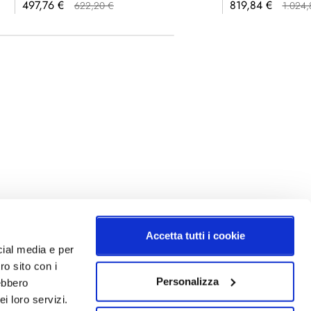
Prezzo
Prezzo
497,76 €
819,84 €
622,20 €
1.024,
speciale
speciale
Accetta tutti i cookie
cial media e per
ro sito con i
Personalizza
rebbero
i loro servizi.