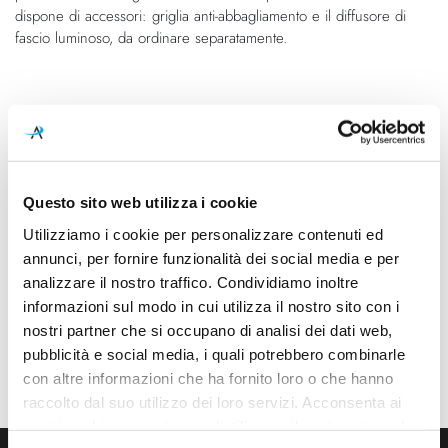
dispone di accessori: griglia anti-abbagliamento e il diffusore di
fascio luminoso, da ordinare separatamente.
Caratteristiche
Cod.Art.
Colore led
A2630031NT
3000K
Questo sito web utilizza i cookie
Dimensioni
Sorgente luminosa
Utilizziamo i cookie per personalizzare contenuti ed
84mm x 36mm - H 42mm
Led integrato
annunci, per fornire funzionalità dei social media e per
Potenza e attacco
Dimmerazione
analizzare il nostro traffico. Condividiamo inoltre
4.5W - 3000K - 505Lm
On/Off
informazioni sul modo in cui utilizza il nostro sito con i
nostri partner che si occupano di analisi dei dati web,
Classe energetica
Mpn
pubblicità e social media, i quali potrebbero combinarle
A++, A+, A
A2630031NT
con altre informazioni che ha fornito loro o che hanno
raccolto dal suo utilizzo dei loro servizi. Acconsenta ai
nostri cookie se continua ad utilizzare il nostro sito web.