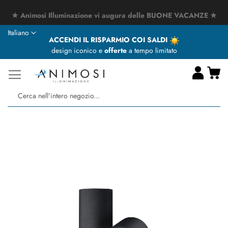
★ Animosi Illuminazione vi augura delle BUONE VACANZE ★
Lingua
Italiano
ACCENDI IL RISPARMIO COI SALDI
design iconico e
offerte
a tempo limitato
Ca
Ce