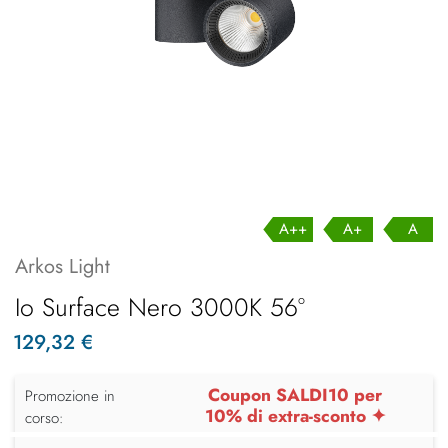
A++
A+
A
Arkos Light
Io Surface Nero 3000K 56°
129,32 €
Coupon SALDI10 per
Promozione in
10% di extra-sconto ✦
corso: