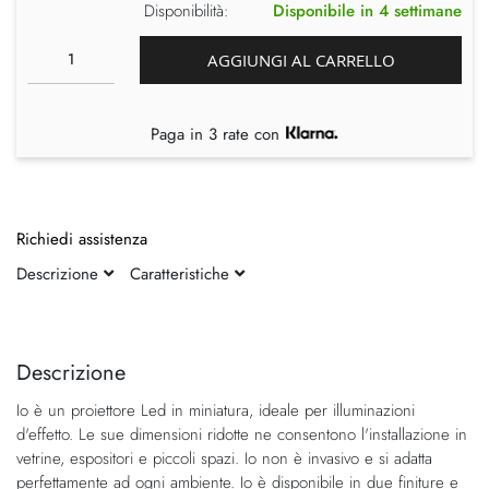
Disponibilità:
Disponibile in 4 settimane
AGGIUNGI AL CARRELLO
Paga in 3 rate con
Richiedi assistenza
Descrizione
Caratteristiche
Vai
Vai
alla
all'inizio
fine
della
Descrizione
della
galleria
Io è un proiettore Led in miniatura, ideale per illuminazioni
galleria
di
d'effetto. Le sue dimensioni ridotte ne consentono l'installazione in
di
immagini
vetrine, espositori e piccoli spazi. Io non è invasivo e si adatta
immagini
perfettamente ad ogni ambiente. Io è disponibile in due finiture e