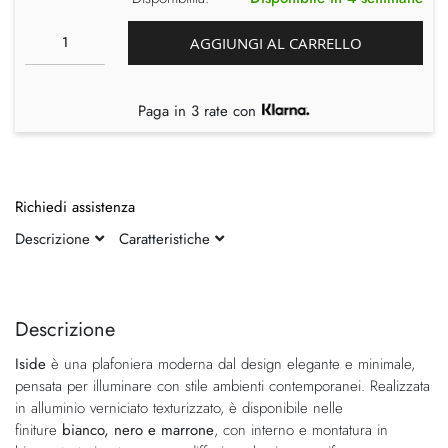
AGGIUNGI AL CARRELLO
Paga in 3 rate con
Richiedi assistenza
Descrizione
Caratteristiche
Vai
Vai
alla
all'inizio
fine
della
Descrizione
della
galleria
Iside
è una plafoniera moderna dal design elegante e minimale,
galleria
di
pensata per illuminare con stile ambienti contemporanei. Realizzata
di
immagini
in alluminio verniciato texturizzato, è disponibile nelle
immagini
finiture
bianco, nero e marrone
, con interno e montatura in