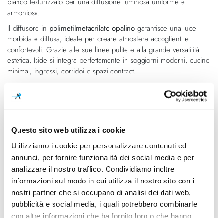
bianco texturizzato per una diffusione luminosa uniforme e
armoniosa.
Il diffusore in
polimetilmetacrilato opalino
garantisce una luce
morbida e diffusa, ideale per creare atmosfere accoglienti e
confortevoli. Grazie alle sue linee pulite e alla grande versatilità
estetica, Iside si integra perfettamente in soggiorni moderni, cucine
minimal, ingressi, corridoi e spazi contract.
Caratteristiche
Cod.Art.
Colore led
Questo sito web utilizza i cookie
CA077DBBMDD
2700K
Utilizziamo i cookie per personalizzare contenuti ed
Dimensioni
Sorgente luminosa
annunci, per fornire funzionalità dei social media e per
Ø352mm - H. 80mm
Led integrato
analizzare il nostro traffico. Condividiamo inoltre
informazioni sul modo in cui utilizza il nostro sito con i
Potenza e attacco
Classe energetica
nostri partner che si occupano di analisi dei dati web,
topLED CRI 90 - 220-240V -
A++
pubblicità e social media, i quali potrebbero combinarle
24W DC - 26W AC
con altre informazioni che ha fornito loro o che hanno