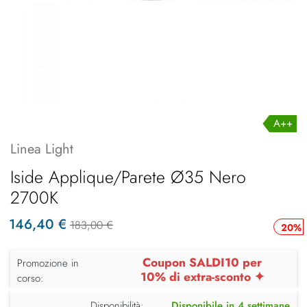
A++
Linea Light
Iside Applique/Parete Ø35 Nero
2700K
146,40 €
183,00 €
20%
Coupon SALDI10 per
Promozione in
10% di extra-sconto ✦
corso:
Disponibilità:
Disponibile in 4 settimane