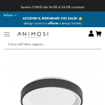
★ Animosi Illuminazione vi augura delle BUONE VACANZE ★
Lingua
Italiano
ACCENDI IL RISPARMIO COI SALDI
design iconico e
offerte
a tempo limitato
Ca
Ce