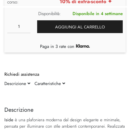
10% di extra-sconto ✦
corso:
Disponibilità:
Disponibile in 4 settimane
AGGIUNGI AL CARRELLO
Paga in 3 rate con
Richiedi assistenza
Descrizione
Caratteristiche
Vai
Vai
alla
all'inizio
fine
della
Descrizione
della
galleria
Iside
è una plafoniera moderna dal design elegante e minimale,
galleria
di
pensata per illuminare con stile ambienti contemporanei. Realizzata
di
immagini