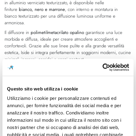
in alluminio verniciato texturizzato, è disponibile nelle
immagini
finiture
bianco, nero e marrone
, con interno e montatura in
bianco texturizzato per una diffusione luminosa uniforme e
armoniosa.
Il diffusore in
polimetilmetacrilato opalino
garantisce una luce
morbida e diffusa, ideale per creare atmosfere accoglienti e
confortevoli. Grazie alle sue linee pulite e alla grande versatilità
estetica, Iside si integra perfettamente in soggiorni moderni, cucine
minimal, ingressi, corridoi e spazi contract.
Caratteristiche
Questo sito web utilizza i cookie
Cod.Art.
Colore led
Utilizziamo i cookie per personalizzare contenuti ed
CA077DBBWDD
3000K
annunci, per fornire funzionalità dei social media e per
analizzare il nostro traffico. Condividiamo inoltre
Dimensioni
Sorgente luminosa
Ø352mm - H. 80mm
Led integrato
informazioni sul modo in cui utilizza il nostro sito con i
nostri partner che si occupano di analisi dei dati web,
Potenza e attacco
Classe energetica
pubblicità e social media, i quali potrebbero combinarle