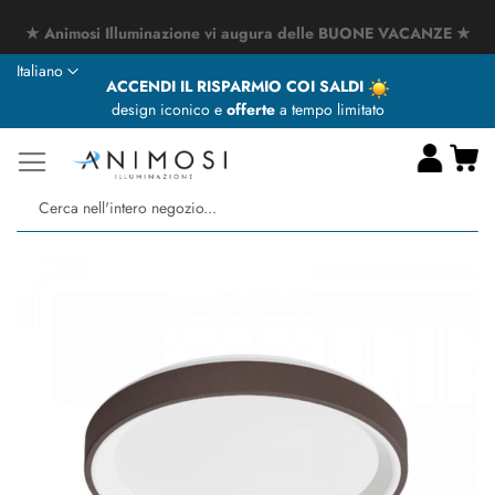
★ Animosi Illuminazione vi augura delle BUONE VACANZE ★
Lingua
Italiano
ACCENDI IL RISPARMIO COI SALDI
design iconico e
offerte
a tempo limitato
Ca
Ce