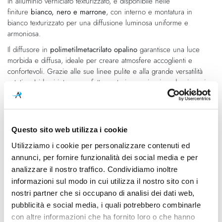
in alluminio verniciato texturizzato, è disponibile nelle
immagini
finiture
bianco, nero e marrone
, con interno e montatura in
bianco texturizzato per una diffusione luminosa uniforme e
armoniosa.
Il diffusore in
polimetilmetacrilato opalino
garantisce una luce
morbida e diffusa, ideale per creare atmosfere accoglienti e
confortevoli. Grazie alle sue linee pulite e alla grande versatilità
estetica, Iside si integra perfettamente in soggiorni moderni, cucine
minimal, ingressi, corridoi e spazi contract.
Questo sito web utilizza i cookie
Caratteristiche
Utilizziamo i cookie per personalizzare contenuti ed
Cod.Art.
Colore led
annunci, per fornire funzionalità dei social media e per
CA078DDBWDD
3000K
analizzare il nostro traffico. Condividiamo inoltre
Dimensioni
Sorgente luminosa
informazioni sul modo in cui utilizza il nostro sito con i
Ø452mm - H. 80mm
Led integrato
nostri partner che si occupano di analisi dei dati web,
pubblicità e social media, i quali potrebbero combinarle
Potenza e attacco
Classe energetica
con altre informazioni che ha fornito loro o che hanno