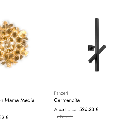
Panzeri
on Mama Media
Carmencita
526,28 €
A partire da
619,15 €
92 €