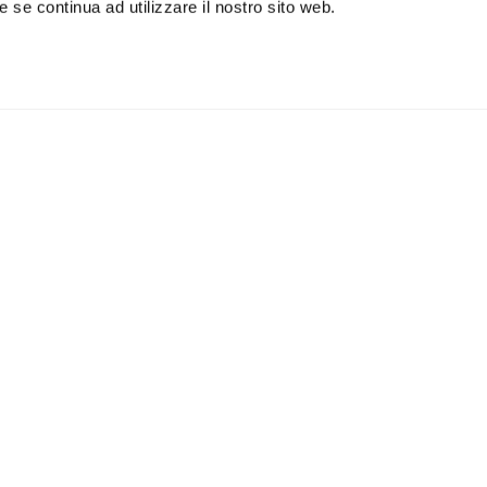
 se continua ad utilizzare il nostro sito web.
iviti alla newsletter
IS
 un buono sconto del 5% per il
Accetto la vostra
privacy
imo acquisto
policy
ILI
APPLICAZIONI
Lampade da parete
Lampade da soffitto
Lampade da terra