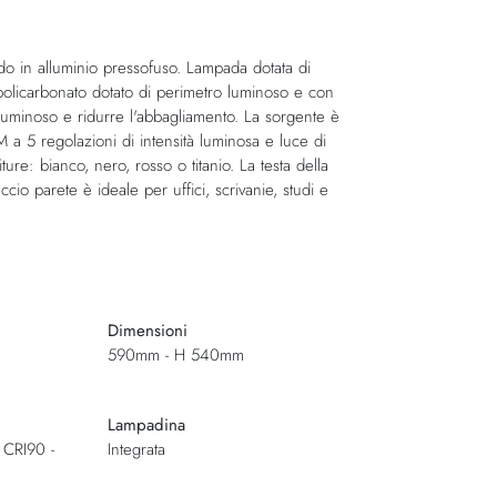
odo in alluminio pressofuso. Lampada dotata di
in policarbonato dotato di perimetro luminoso e con
o luminoso e ridurre l'abbagliamento. La sorgente è
a 5 regolazioni di intensità luminosa e luce di
ture: bianco, nero, rosso o titanio. La testa della
io parete è ideale per uffici, scrivanie, studi e
Dimensioni
590mm - H 540mm
Lampadina
 CRI90 -
Integrata