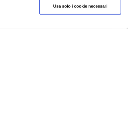
Usa solo i cookie necessari
CRIVITI
IN EVIDENZA
Catellani e Smith
Flos
Foscarini