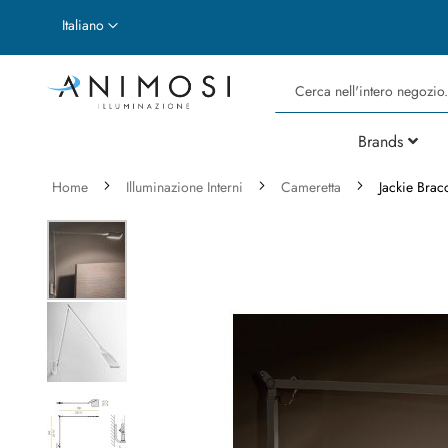
Lingua
Italiano
Cerca
Brands
Home
Illuminazione Interni
Cameretta
Jackie Brac
Vai
alla
fine
della
galleria
di
immagini