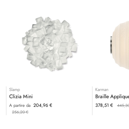
Slamp
Karman
Clizia Mini
Braille Appliq
Prezzo
204,96 €
378,51 €
A partire da
445,3
speciale
256,20 €