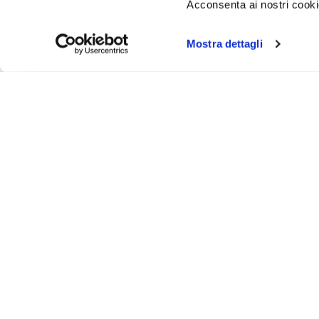
Acconsenta ai nostri cookie
Mostra dettagli
Iscr
Ricevi
tuo pr
ASSISTENZA
INFO UT
Via Bergamo, 43 - 23807 - Merate (Lecco)
Contattaci
@
info@animosi.it
Chi siamo
T
+ 39 039 9909099
Sconti
WhatsApp
+ 39 334 6626625