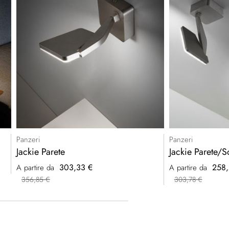
Panzeri
Panzeri
Jackie Parete
Jackie Parete/So
303,33 €
258,
A partire da
A partire da
356,85 €
303,78 €