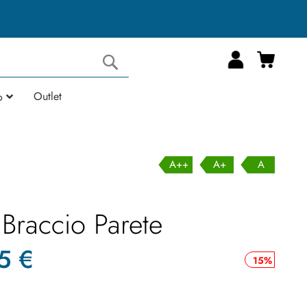
Carrell
Cerca
Outlet
o
A++
A+
A
 Braccio Parete
5 €
15%