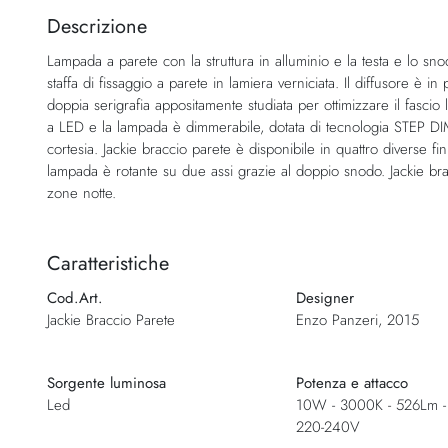
della
Descrizione
galleria
Lampada a parete con la struttura in alluminio e la testa e lo sn
di
staffa di fissaggio a parete in lamiera verniciata. Il diffusore è 
immagini
doppia serigrafia appositamente studiata per ottimizzare il fasci
a LED e la lampada è dimmerabile, dotata di tecnologia STEP DIM 
cortesia. Jackie braccio parete è disponibile in quattro diverse fini
lampada è rotante su due assi grazie al doppio snodo. Jackie bracc
zone notte.
Caratteristiche
Cod.Art.
Designer
Jackie Braccio Parete
Enzo Panzeri, 2015
Sorgente luminosa
Potenza e attacco
Led
10W - 3000K - 526Lm -
220-240V