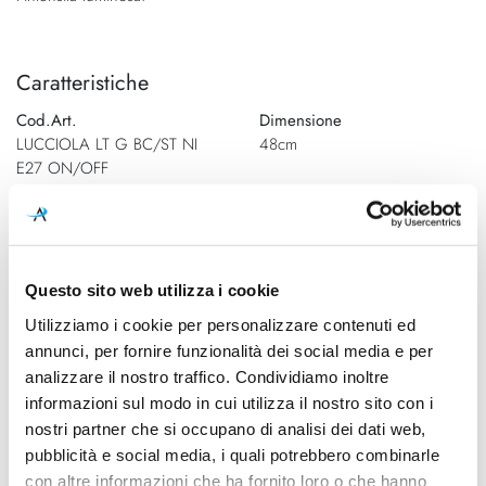
Caratteristiche
Cod.Art.
Dimensione
LUCCIOLA LT G BC/ST NI
48cm
E27 ON/OFF
Designer
Dimensioni
Archivio Storico Vetreria
480mm - H 360mm
Vistosi, 1981
Questo sito web utilizza i cookie
Dimensione
Sorgente luminosa
Utilizziamo i cookie per personalizzare contenuti ed
Lampadina Led
annunci, per fornire funzionalità dei social media e per
Potenza e attacco
Lampadina
analizzare il nostro traffico. Condividiamo inoltre
Max 77W - E27
Esclusa
informazioni sul modo in cui utilizza il nostro sito con i
nostri partner che si occupano di analisi dei dati web,
Dimmerazione
Classe energetica
pubblicità e social media, i quali potrebbero combinarle
On/Off
A++, A+, A
con altre informazioni che ha fornito loro o che hanno