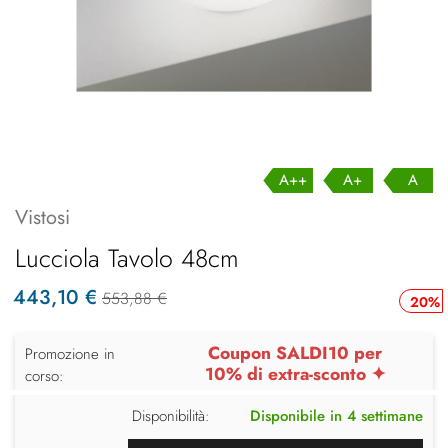
A++
A+
A
Vistosi
Lucciola Tavolo 48cm
443,10 €
553,88 €
20%
Coupon SALDI10 per
Promozione in
10% di extra-sconto ✦
corso:
Disponibilità:
Disponibile in 4 settimane