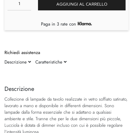
AGGIUNGI AL CARRELLO
Paga in 3 rate con
Richiedi assistenza
Descrizione
Caratteristiche
Vai
Vai
alla
all'inizio
fine
della
Descrizione
della
galleria
Collezione di lampade da tavolo realizzate in vetro soffiato satinato,
galleria
di
lavorato a mano e disponibile in differenti dimensioni. Sono
di
immagini
lampade dalla forma essenziale che si adattano a qualsiasi
immagini
ambiente e stile. Tranne che per le due dimensioni più piccole,
Lucciola è dotata di dimmer incluso con cui è possibile regolare
l'intensità luminosa.