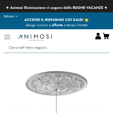
★ Animosi Illuminazione vi augura delle BUONE VACANZE ★
Lingua
Italiano
ACCENDI IL RISPARMIO COI SALDI
design iconico e
offerte
a tempo limitato
Ca
Ce