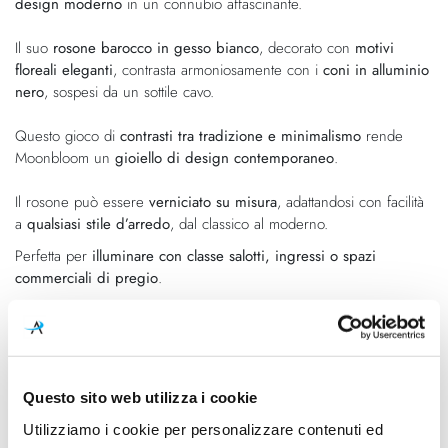
design moderno
in un connubio affascinante.
Il suo
rosone barocco in gesso bianco
, decorato con
motivi
floreali eleganti
, contrasta armoniosamente con i
coni in alluminio
nero
, sospesi da un sottile cavo.
Questo gioco di
contrasti tra tradizione e minimalismo
rende
Moonbloom un
gioiello di design contemporaneo
.
Il rosone può essere
verniciato su misura
, adattandosi con facilità
a
qualsiasi stile d’arredo
, dal classico al moderno.
Perfetta per
illuminare con classe salotti, ingressi o spazi
commerciali di pregio
.
Caratteristiche
Cod.Art.
Designer
Questo sito web utilizza i cookie
SE2563B INT
Matteo Ugolini Design
Utilizziamo i cookie per personalizzare contenuti ed