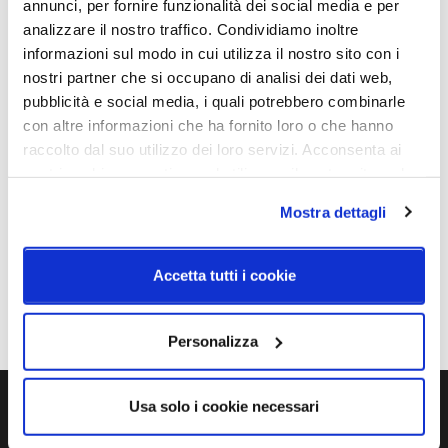
annunci, per fornire funzionalità dei social media e per
Colore led
Dimensioni
3000K
Ø750mm - H. max 2090mm
analizzare il nostro traffico. Condividiamo inoltre
informazioni sul modo in cui utilizza il nostro sito con i
Dimensione
Sorgente luminosa
nostri partner che si occupano di analisi dei dati web,
Alimentatore Incluso
Led integrato
pubblicità e social media, i quali potrebbero combinarle
con altre informazioni che ha fornito loro o che hanno
Potenza e attacco
Potenza e attacco
raccolto dal suo utilizzo dei loro servizi. Acconsenta ai
LED 24V - 16,8W - 1821lm -
Cavo elettrico: 2m nero
nostri cookie se continua ad utilizzare il nostro sito web.
CRI>90
Mostra dettagli
Dimmerazione
Classe energetica
Dimmerabile
A++
Accetta tutti i cookie
IP
20
Personalizza
Usa solo i cookie necessari
Ti servono maggiori informazioni?