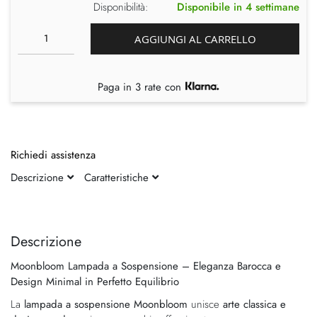
Disponibilità:
Disponibile in 4 settimane
AGGIUNGI AL CARRELLO
Paga in 3 rate con
Richiedi assistenza
Descrizione
Caratteristiche
Vai
Vai
alla
all'inizio
fine
della
Descrizione
della
galleria
Moonbloom Lampada a Sospensione – Eleganza Barocca e
galleria
di
Design Minimal in Perfetto Equilibrio
di
immagini
immagini
La
lampada a sospensione Moonbloom
unisce
arte classica e