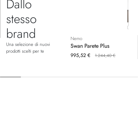
Dallo
stesso
brand
Nemo
Una selezione di nuovi
Swan Parete Plus
prodotti scelti per te
Prezzo
995,52 €
1.244,40 €
speciale