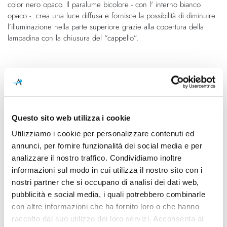
color nero opaco. Il paralume bicolore - con l' interno bianco
immagini
opaco - crea una luce diffusa e fornisce la possibilità di diminuire
l’illuminazione nella parte superiore grazie alla copertura della
lampadina con la chiusura del “cappello”.
Caratteristiche
Cod.Art.
Designer
MRL ENN 11
Javier Mariscal
Questo sito web utilizza i cookie
Dimensioni
Sorgente luminosa
Utilizziamo i cookie per personalizzare contenuti ed
Ø 200mm x 270mm - H
Led
annunci, per fornire funzionalità dei social media e per
360mm
analizzare il nostro traffico. Condividiamo inoltre
informazioni sul modo in cui utilizza il nostro sito con i
Potenza e attacco
Lampadina
nostri partner che si occupano di analisi dei dati web,
Max 42W - E27
Esclusa
pubblicità e social media, i quali potrebbero combinarle
Dimmerazione
Classe energetica
con altre informazioni che ha fornito loro o che hanno
On/Off
A++, A+, A
raccolto dal suo utilizzo dei loro servizi. Acconsenta ai