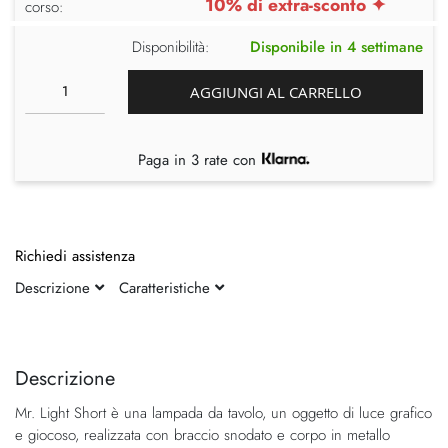
10% di extra-sconto ✦
corso:
Disponibilità:
Disponibile in 4 settimane
AGGIUNGI AL CARRELLO
Paga in 3 rate con
Richiedi assistenza
Descrizione
Caratteristiche
Vai
Vai
alla
all'inizio
fine
della
Descrizione
della
galleria
Mr. Light Short è una lampada da tavolo, un oggetto di luce grafico
galleria
di
e giocoso, realizzata con braccio snodato e corpo in metallo
di
immagini