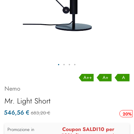
A++
A+
A
Nemo
Mr. Light Short
546,56 €
683,20 €
20%
Coupon SALDI10 per
Promozione in