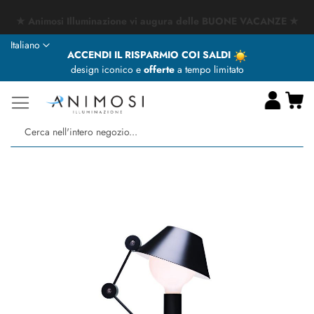
★ Animosi Illuminazione vi augura delle BUONE VACANZE ★
Lingua
Italiano
ACCENDI IL RISPARMIO COI SALDI
design iconico e
offerte
a tempo limitato
Ca
Ce