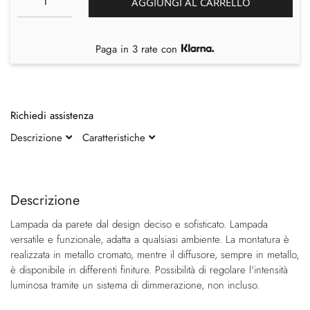
AGGIUNGI AL CARRELLO
Paga in 3 rate con
Richiedi assistenza
Descrizione
Caratteristiche
Vai
Vai
alla
all'inizio
fine
della
Descrizione
della
galleria
Lampada da parete dal design deciso e sofisticato. Lampada
galleria
di
versatile e funzionale, adatta a qualsiasi ambiente. La montatura è
di
immagini
realizzata in metallo cromato, mentre il diffusore, sempre in metallo,
immagini
è disponibile in differenti finiture. Possibilità di regolare l'intensità
luminosa tramite un sistema di dimmerazione, non incluso.