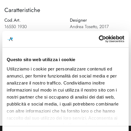
Caratteristiche
Cod.Art.
Designer
16550 1930
Andrea Tosetto, 2017
Colore led
Dimensioni
3000K
285mm x 90mm - H 190mm
Sorgente luminosa
Potenza e attacco
Questo sito web utilizza i cookie
Led integrato
2x 12W - 2700K - 2170Lm -
Utilizziamo i cookie per personalizzare contenuti ed
CRI90 - 220-240V
annunci, per fornire funzionalità dei social media e per
Dimmerazione
Classe energetica
analizzare il nostro traffico. Condividiamo inoltre
Dimmerabile
A++, A+, A
informazioni sul modo in cui utilizza il nostro sito con i
nostri partner che si occupano di analisi dei dati web,
Ean
pubblicità e social media, i quali potrebbero combinarle
8,057,501,003,582.00
con altre informazioni che ha fornito loro o che hanno
raccolto dal suo utilizzo dei loro servizi. Acconsenta ai
nostri cookie se continua ad utilizzare il nostro sito web.