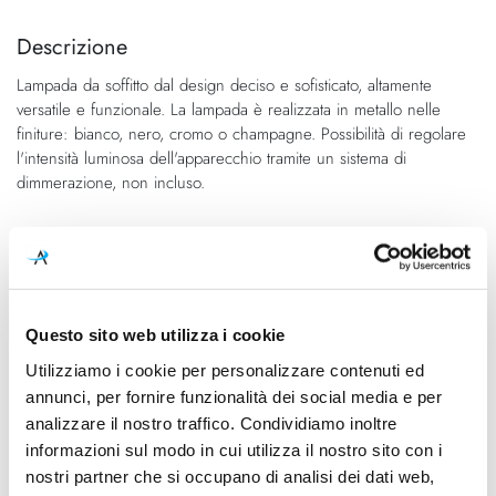
alla
all'inizio
fine
della
Descrizione
della
galleria
Lampada da soffitto dal design deciso e sofisticato, altamente
galleria
di
versatile e funzionale. La lampada è realizzata in metallo nelle
di
immagini
finiture: bianco, nero, cromo o champagne. Possibilità di regolare
immagini
l'intensità luminosa dell'apparecchio tramite un sistema di
dimmerazione, non incluso.
Caratteristiche
Cod.Art.
Designer
Nautilus Spot
Andrea Tosetto, 2020
Questo sito web utilizza i cookie
Dimensioni
Sorgente luminosa
Utilizziamo i cookie per personalizzare contenuti ed
Ø 134mm x 42mm
Led integrato
annunci, per fornire funzionalità dei social media e per
analizzare il nostro traffico. Condividiamo inoltre
Potenza e attacco
Dimmerazione
informazioni sul modo in cui utilizza il nostro sito con i
10W - 2700K / 3000K -
Dimmerabile
nostri partner che si occupano di analisi dei dati web,
945Lm / 950Lm - CRI90 -