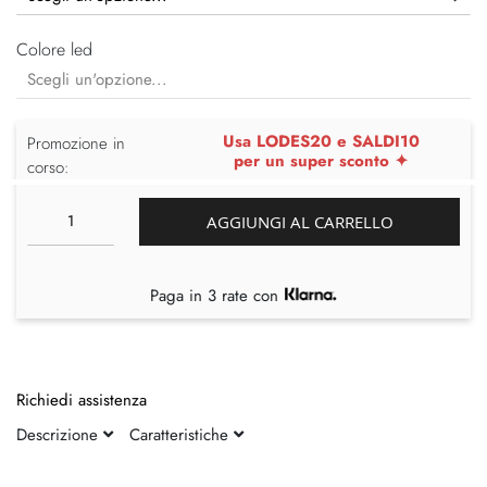
Colore led
Usa LODES20 e SALDI10
Promozione in
per un super sconto ✦
corso:
AGGIUNGI AL CARRELLO
Paga in 3 rate con
Richiedi assistenza
Descrizione
Caratteristiche
Vai
Vai