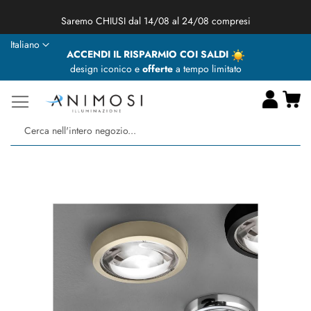
★ Animosi Illuminazione vi augura delle BUONE VACANZE ★
Lingua
Italiano
ACCENDI IL RISPARMIO COI SALDI
design iconico e
offerte
a tempo limitato
Ca
Ce