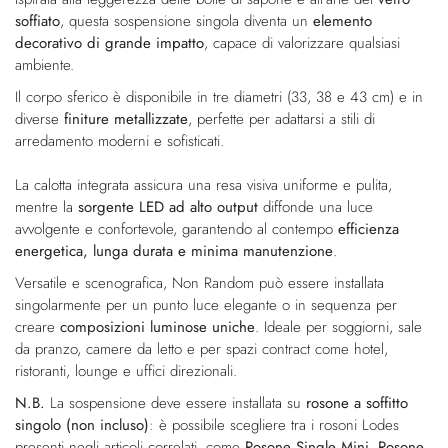
immagini
soffiato
, questa sospensione singola diventa un
elemento
decorativo di grande impatto
, capace di valorizzare qualsiasi
ambiente.
Il corpo sferico è disponibile in tre diametri (33, 38 e 43 cm) e in
diverse
finiture metallizzate
, perfette per adattarsi a stili di
arredamento moderni e sofisticati.
La calotta integrata assicura una resa visiva uniforme e pulita,
mentre la
sorgente LED ad alto output
diffonde una luce
avvolgente e confortevole, garantendo al contempo
efficienza
energetica, lunga durata e minima manutenzione
.
Versatile e scenografica, Non Random può essere installata
singolarmente per un punto luce elegante o in sequenza per
creare
composizioni luminose uniche
. Ideale per soggiorni, sale
da pranzo, camere da letto e per spazi contract come hotel,
ristoranti, lounge e uffici direzionali.
N.B.
La sospensione deve essere installata su
rosone a soffitto
singolo (non incluso)
: è possibile scegliere tra i rosoni Lodes
presenti negli articoli correlati, come
Rosone Single Mini
,
Rosone