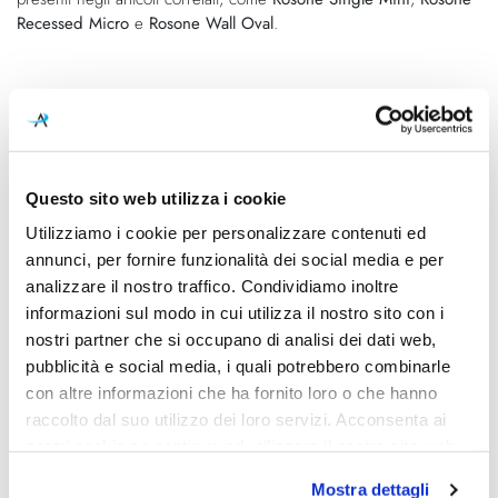
Recessed Micro
e
Rosone Wall Oval
.
Non Random 33:
Sfera: ∅ 33 cm
Cavo: 400 cm
—
Non Random 38:
Questo sito web utilizza i cookie
Sfera: ∅ 38 cm
Utilizziamo i cookie per personalizzare contenuti ed
Cavo: 400 cm
annunci, per fornire funzionalità dei social media e per
—
analizzare il nostro traffico. Condividiamo inoltre
Non Random 43:
informazioni sul modo in cui utilizza il nostro sito con i
Sfera: ∅ 43 cm
Cavo: 400 cm
nostri partner che si occupano di analisi dei dati web,
pubblicità e social media, i quali potrebbero combinarle
con altre informazioni che ha fornito loro o che hanno
raccolto dal suo utilizzo dei loro servizi. Acconsenta ai
Caratteristiche
nostri cookie se continua ad utilizzare il nostro sito web.
Cod.Art.
Dimensione
Mostra dettagli
26013 4623
Ø43