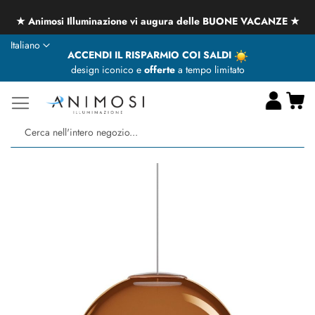
★ Animosi Illuminazione vi augura delle BUONE VACANZE ★
Lingua
Italiano
ACCENDI IL RISPARMIO COI SALDI
design iconico e
offerte
a tempo limitato
Ca
Ce