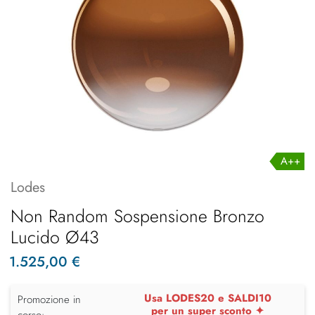
A++
Lodes
Non Random Sospensione Bronzo
Lucido Ø43
1.525,00 €
Usa LODES20 e SALDI10
Promozione in
per un super sconto ✦
corso: