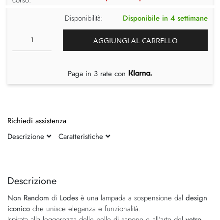
Disponibilità:
Disponibile in 4 settimane
AGGIUNGI AL CARRELLO
Paga in 3 rate con
Richiedi assistenza
Descrizione
Caratteristiche
Vai
Vai
alla
all'inizio
fine
della
Descrizione
della
galleria
Non Random
di
Lodes
è una lampada a sospensione dal
design
galleria
di
iconico
che unisce eleganza e funzionalità.
di
immagini
Ispirata alla leggerezza delle bolle di sapone e all’arte del
vetro