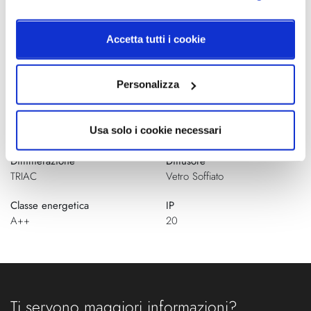
Designer
Sorgente luminosa
Accetta tutti i cookie
Chia Ying Lee - 2026
Led integrato
Potenza e attacco
Potenza e attacco
Personalizza
Led integrato Turnable White -
220-240VDriver incluso
1x7W - 1214/1272/1330lm -
350 mA - CRI 90 - Mac Adam
Usa solo i cookie necessari
3-Step
Dimmerazione
Diffusore
TRIAC
Vetro Soffiato
Classe energetica
IP
A++
20
Ti servono maggiori informazioni?