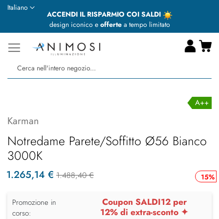
Lingua
Italiano
ACCENDI IL RISPARMIO COI SALDI
design iconico e
offerte
a tempo limitato
Ca
Ce
A++
Karman
Notredame Parete/Soffitto Ø56 Bianco
3000K
1.265,14 €
1.488,40 €
15%
Coupon SALDI12 per
Promozione in
12% di extra-sconto ✦
corso: