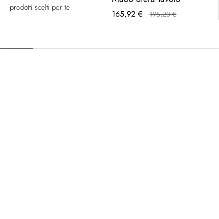
prodotti scelti per te
Prezzo
165,92 €
195,20 €
speciale