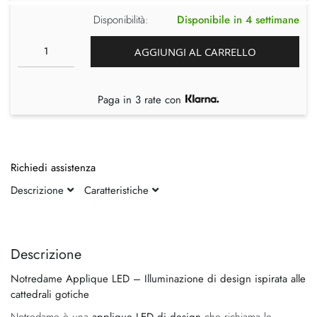
Disponibilità:
Disponibile in 4 settimane
AGGIUNGI AL CARRELLO
Paga in 3 rate con
Richiedi assistenza
Descrizione
Caratteristiche
Vai
Vai
alla
all'inizio
fine
della
Descrizione
della
galleria
Notredame Applique LED – Illuminazione di design ispirata alle
galleria
di
cattedrali gotiche
di
immagini
immagini
Notredame è una
applique LED di design
che richiama le