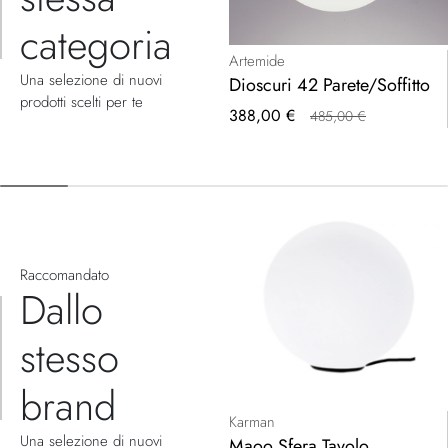
categoria
Artemide
Una selezione di nuovi
Dioscuri 42 Parete/Soffitto
prodotti scelti per te
Prezzo
388,00 €
485,00 €
speciale
Raccomandato
Dallo
stesso
brand
Karman
Una selezione di nuovi
Maoo Sfera Tavolo