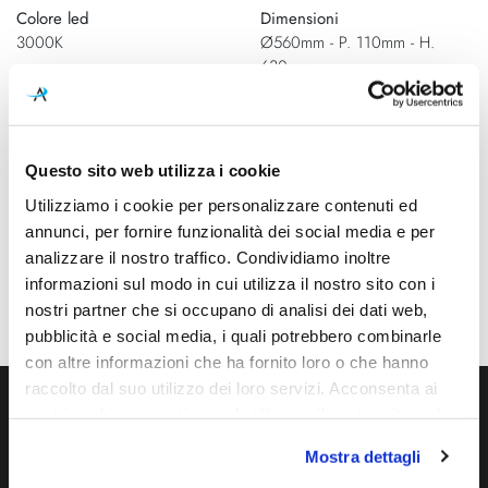
Colore led
Dimensioni
3000K
Ø560mm - P. 110mm - H.
630mm
Sorgente luminosa
Potenza e attacco
Led integrato
LED 24V - 16W - 1800lm -
CRI>80
Questo sito web utilizza i cookie
Dimmerazione
Diffusore
Utilizziamo i cookie per personalizzare contenuti ed
Taglio di fase
Tecnopolimero
annunci, per fornire funzionalità dei social media e per
analizzare il nostro traffico. Condividiamo inoltre
Classe energetica
IP
informazioni sul modo in cui utilizza il nostro sito con i
A++
20
nostri partner che si occupano di analisi dei dati web,
pubblicità e social media, i quali potrebbero combinarle
con altre informazioni che ha fornito loro o che hanno
raccolto dal suo utilizzo dei loro servizi. Acconsenta ai
nostri cookie se continua ad utilizzare il nostro sito web.
Ti servono maggiori informazioni?
Mostra dettagli
Contattaci via Chat, via telefono allo + 39 039 9909099 oppure