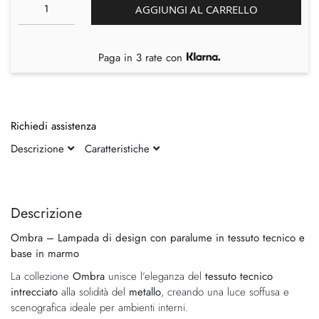
AGGIUNGI AL CARRELLO
Paga in 3 rate con
Richiedi assistenza
Descrizione
Caratteristiche
Vai
Vai
alla
all'inizio
fine
della
Descrizione
della
galleria
Ombra – Lampada di design con paralume in tessuto tecnico e
galleria
di
base in marmo
di
immagini
immagini
La collezione
Ombra
unisce l’eleganza del
tessuto tecnico
intrecciato
alla solidità del
metallo
, creando una luce soffusa e
scenografica ideale per ambienti interni.