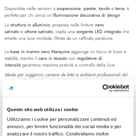
Disponibile nelle versioni a
sospensione
,
parete
,
tavolo
e
terra
, è
perfetta per chi cerca un'
illuminazione decorativa di design
.
La
struttura in alluminio
, proposta nelle finiture
nero
satinato
e
ottone satinato
, ospita una
sorgente LED integrata
che
emette una luce morbida, filtrata da un raffinato paralume.
La
base in marmo nero Marquina
aggiunge un tocco di lusso e
stabilità, mentre il
cavo in tessuto
con
regolatore di
intensità
garantisce massima praticità e controllo della luce.
Ideale per soggiorni, camere da letto e ambienti professionali dal
gusto moderno e ricercato.
Caratteristiche
Questo sito web utilizza i cookie
Cod.Art.
Designer
Utilizziamo i cookie per personalizzare contenuti ed
C16019.075.0522
Jordi Blasi 2025
annunci, per fornire funzionalità dei social media e per
analizzare il nostro traffico. Condividiamo inoltre
Colore led
Dimensioni