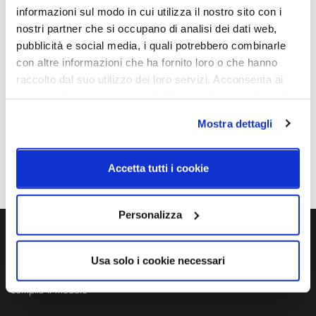
informazioni sul modo in cui utilizza il nostro sito con i
2700K
Ø110mm – H. 742mm
nostri partner che si occupano di analisi dei dati web,
Sorgente luminosa
Potenza e attacco
pubblicità e social media, i quali potrebbero combinarle
Led integrato
12,2W - 2700K - 220-240V
con altre informazioni che ha fornito loro o che hanno
AC - 456lm
raccolto dal suo utilizzo dei loro servizi. Acconsenta ai
nostri cookie se continua ad utilizzare il nostro sito web.
Dimmerazione
Classe energetica
Dimmerabile
A++
Mostra dettagli
IP
20
Accetta tutti i cookie
Personalizza
Ti servono maggiori informazioni?
Usa solo i cookie necessari
Contattaci via Chat, via telefono allo + 39 039 9909099 oppure
compila il modulo