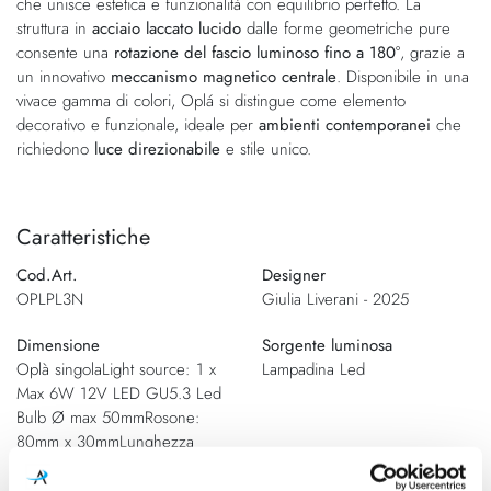
che unisce estetica e funzionalità con equilibrio perfetto. La
struttura in
acciaio laccato lucido
dalle forme geometriche pure
consente una
rotazione del fascio luminoso fino a 180°
, grazie a
un innovativo
meccanismo magnetico centrale
. Disponibile in una
vivace gamma di colori, Oplá si distingue come elemento
decorativo e funzionale, ideale per
ambienti contemporanei
che
richiedono
luce direzionabile
e stile unico.
Caratteristiche
Cod.Art.
Designer
OPLPL3N
Giulia Liverani - 2025
Dimensione
Sorgente luminosa
Oplà singolaLight source: 1 x
Lampadina Led
Max 6W 12V LED GU5.3 Led
Bulb Ø max 50mmRosone:
80mm x 30mmLunghezza
Cavo: 1600mmOplà Lineare 3
PuntiLight source: 3 x Max 6W