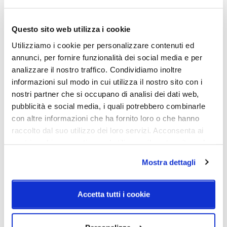
12V LED GU5.3 Led Bulb Ø
max 50mmRosone: 80mm x
Questo sito web utilizza i cookie
80mm x 30mmLunghezza
Cavo: 1600mmOplà Lineare 5
Utilizziamo i cookie per personalizzare contenuti ed
PuntiLight source: 5 x Max 6W
annunci, per fornire funzionalità dei social media e per
12V LED GU5.3 Led Bulb Ø
analizzare il nostro traffico. Condividiamo inoltre
max 50mmRosone: 80mm x
informazioni sul modo in cui utilizza il nostro sito con i
80mm x 30mmLunghezza
nostri partner che si occupano di analisi dei dati web,
Cavo: 1600mmOplà
pubblicità e social media, i quali potrebbero combinarle
Chandelier 40Light source: 6
con altre informazioni che ha fornito loro o che hanno
x Max 6W 12V LED GU5.3
raccolto dal suo utilizzo dei loro servizi. Acconsenta ai
Led Bulb Ø max
nostri cookie se continua ad utilizzare il nostro sito web.
50mmRosone:
Ø400mmLunghezza
Mostra dettagli
Cavo: 1600mmOplà
Chandelier 70Light source: 10
x Max 6W 12V LED GU5.3
Accetta tutti i cookie
Led Bulb Ø max
50mmRosone:
Ø700mmLunghezza