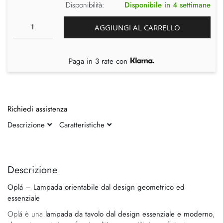
Disponibilità:
Disponibile in 4 settimane
AGGIUNGI AL CARRELLO
Paga in 3 rate con
Richiedi assistenza
Descrizione
Caratteristiche
Vai
Vai
alla
all'inizio
fine
della
Descrizione
della
galleria
Oplá – Lampada orientabile dal design geometrico ed
galleria
di
essenziale
di
immagini
immagini
Oplá è una
lampada da tavolo dal design essenziale e moderno
,