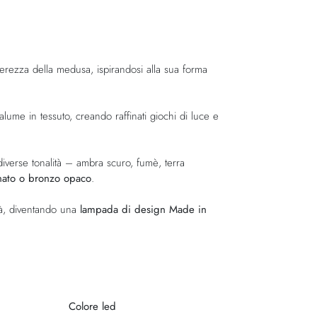
erezza della medusa, ispirandosi alla sua forma
ume in tessuto, creando raffinati giochi di luce e
 diverse tonalità – ambra scuro, fumè, terra
inato o bronzo opaco
.
ità, diventando una
lampada di design Made in
Colore led