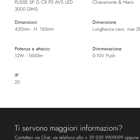
PLISSE SP G CR PS AVS LED
Chiaramonte & Marin
3000 DIM3
Dimensioni
Dimensione
420mm - H. 165mm
Lunghezza cavo: max 
Potenza e attacco
Dimmerazione
12W - 1600lm
0-10V Push
IP
20
Ti servono maggiori informazioni?
Contattaci via Chat, via telefono allo + 39 039 9909099 oppure