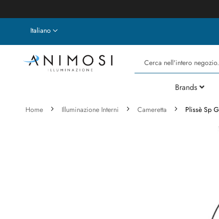
Lingua
Italiano
Cerca
Brands
Home
Illuminazione Interni
Cameretta
Plissè Sp 
Vai
alla
fine
della
galleria
di
immagini