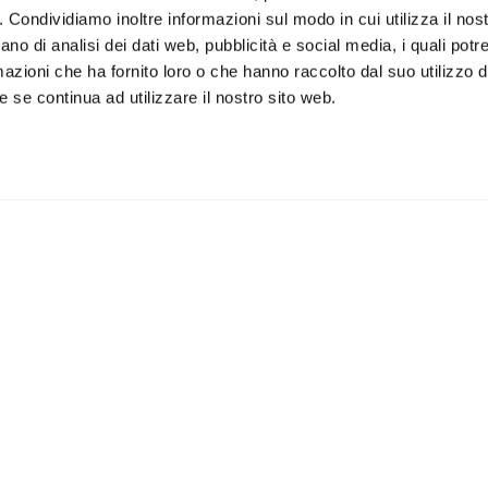
o. Condividiamo inoltre informazioni sul modo in cui utilizza il nost
ano di analisi dei dati web, pubblicità e social media, i quali pot
azioni che ha fornito loro o che hanno raccolto dal suo utilizzo de
 se continua ad utilizzare il nostro sito web.
iviti alla newsletter
IS
 un buono sconto del 5% per il
Accetto la vostra
privacy
imo acquisto
policy
ILI
APPLICAZIONI