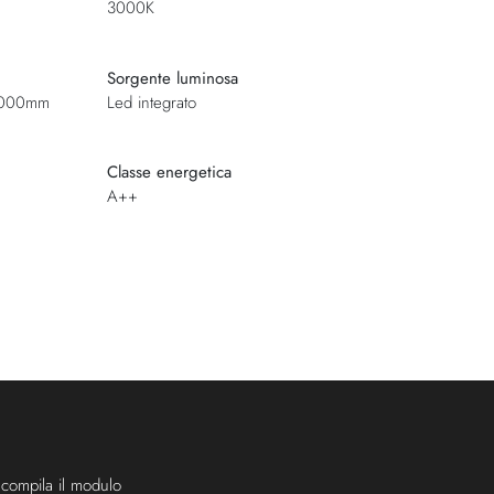
3000K
Sorgente luminosa
2000mm
Led integrato
Classe energetica
A++
 compila il modulo