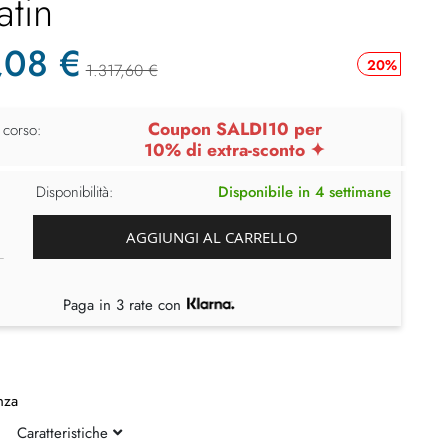
atin
,08 €
20%
1.317,60 €
Coupon SALDI10 per
 corso:
10% di extra-sconto ✦
Disponibilità:
Disponibile in 4 settimane
AGGIUNGI AL CARRELLO
Paga in 3 rate con
nza
Caratteristiche