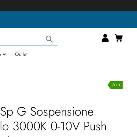
Carrell
Cerca
Outlet
o
A++
è Sp G Sospensione
allo 3000K 0-10V Push