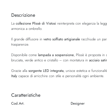
Vai
all'inizio
della
Descrizione
galleria
La
collezione Plissè di Vistosi
reinterpreta con eleganza la legg
di
armonica a ombrello.
immagini
Il grande diffusore in
vetro soffiato artigianale
racchiude un paral
trasparenze.
Disponibile come
lampada a sospensione
, Plissè è proposta in
bruciata, verde antico e cristallo – con montatura in
acciaio sat
Grazie alla
sorgente LED integrata
, unisce estetica e funzional
Italy
capace di arricchire con stile e personalità ogni ambiente.
Caratteristiche
Cod.Art.
Designer