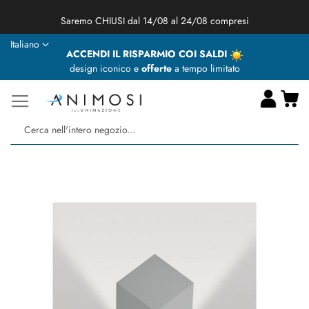
★ Animosi Illuminazione vi augura delle BUONE VACANZE ★
Lingua
Italiano
ACCENDI IL RISPARMIO COI SALDI
design iconico e
offerte
a tempo limitato
Ca
Ce