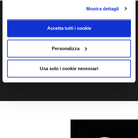
Mostra dettagli
Ti servono maggiori informazioni?
Accetta tutti i cookie
Contattaci via Chat, via telefono allo + 39 039 9909099 oppure
compila il modulo
Personalizza
EMAIL
WHATSAPP
Usa solo i cookie necessari
TELEFONO
MODULO CONTATTI