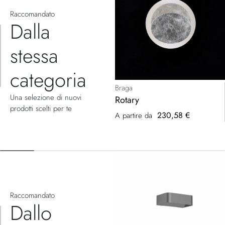
Raccomandato
Dalla
stessa
categoria
Braga
Una selezione di nuovi
Rotary
prodotti scelti per te
230,58 €
A partire da
Raccomandato
Dallo