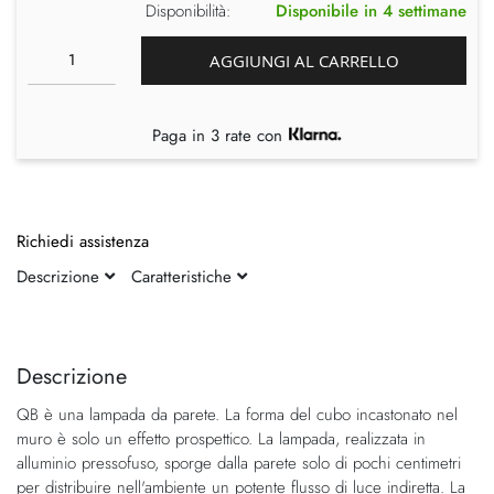
Disponibilità:
Disponibile in 4 settimane
AGGIUNGI AL CARRELLO
Paga in 3 rate con
Richiedi assistenza
Descrizione
Caratteristiche
Vai
Vai
alla
all'inizio
fine
della
Descrizione
della
galleria
QB è una lampada da parete. La forma del cubo incastonato nel
galleria
di
muro è solo un effetto prospettico. La lampada, realizzata in
di
immagini
alluminio pressofuso, sporge dalla parete solo di pochi centimetri
immagini
per distribuire nell'ambiente un potente flusso di luce indiretta. La