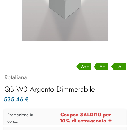
A++
A+
A
Rotaliana
QB W0 Argento Dimmerabile
535,46 €
Coupon SALDI10 per
Promozione in
10% di extra-sconto ✦
corso: