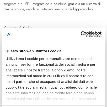
sorgente è a LED, integrata ed è possibile, grazie a un sistema di
dimmerazione, regolare l'intensità luminosa dell'apparecchio.
Caratteristiche
Cod.Art.
Designer
1QBW000043FL0
Federica Cevasco, 2013
Questo sito web utilizza i cookie
Dimensioni
Sorgente luminosa
227mm x 71mm - H 294mm
Led integrato
Utilizziamo i cookie per personalizzare contenuti ed
annunci, per fornire funzionalità dei social media e per
Potenza e attacco
Dimmerazione
analizzare il nostro traffico. Condividiamo inoltre
25W - 2700K - 2300Lm -
Dimmerabile
informazioni sul modo in cui utilizza il nostro sito con i
CRI90 - 220-240V
nostri partner che si occupano di analisi dei dati web,
Classe energetica
Ean
pubblicità e social media, i quali potrebbero combinarle
A++, A+, A
8013210180778
con altre informazioni che ha fornito loro o che hanno
raccolto dal suo utilizzo dei loro servizi. Acconsenta ai
nostri cookie se continua ad utilizzare il nostro sito web.