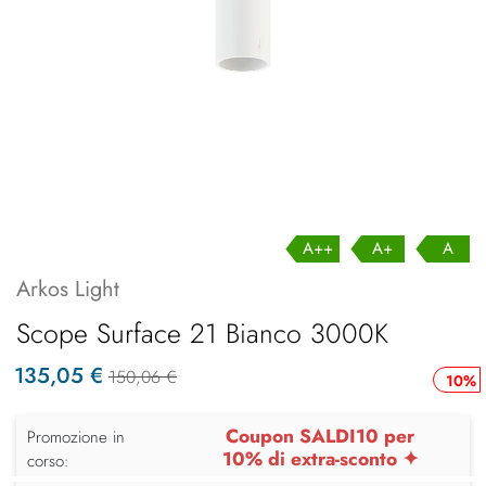
A++
A+
A
Arkos Light
Scope Surface 21 Bianco 3000K
135,05 €
150,06 €
10%
Coupon SALDI10 per
Promozione in
10% di extra-sconto ✦
corso: