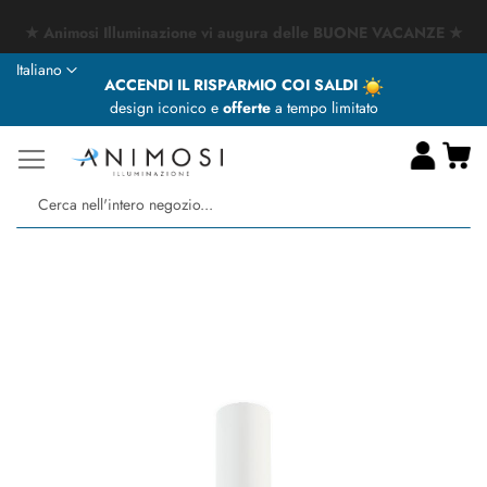
★ Animosi Illuminazione vi augura delle BUONE VACANZE ★
Lingua
Italiano
ACCENDI IL RISPARMIO COI SALDI
design iconico e
offerte
a tempo limitato
Ca
Ce