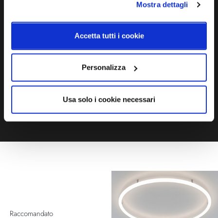
Mostra dettagli
Ti servono maggiori informazioni?
Contattaci via Chat, via telefono allo + 39 039 9909099 oppure
Accetta tutti i cookie
compila il modulo
Personalizza
EMAIL
WHATSAPP
TELEFONO
MODULO CONTATTI
Usa solo i cookie necessari
Raccomandato