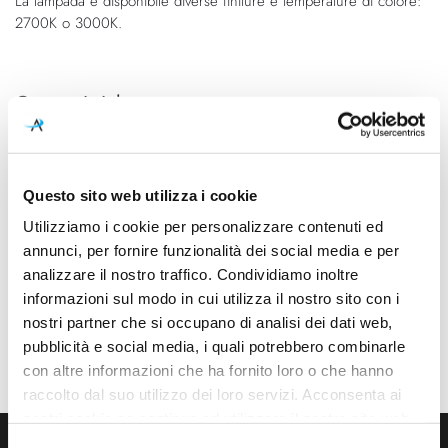
La lampada è disponibile diverse finiture e temperature di colore:
2700K o 3000K.
Caratteristiche
Cod.Art.
Colore led
A2601001WW
3000K
Questo sito web utilizza i cookie
Dimensioni
Sorgente luminosa
Ø 80mm - H 210mm
Led integrato
Utilizziamo i cookie per personalizzare contenuti ed
annunci, per fornire funzionalità dei social media e per
Potenza e attacco
Dimmerazione
analizzare il nostro traffico. Condividiamo inoltre
7W - 3000K - 940Lm - CRI90
On/Off
informazioni sul modo in cui utilizza il nostro sito con i
nostri partner che si occupano di analisi dei dati web,
Classe energetica
Mpn
pubblicità e social media, i quali potrebbero combinarle
A++, A+, A
A2601001WW
con altre informazioni che ha fornito loro o che hanno
raccolto dal suo utilizzo dei loro servizi. Acconsenta ai
nostri cookie se continua ad utilizzare il nostro sito web.