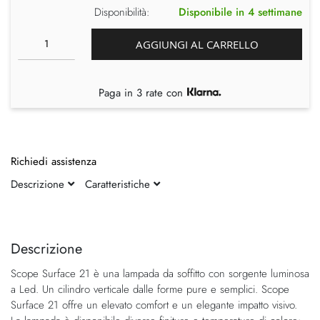
Disponibilità:
Disponibile in 4 settimane
AGGIUNGI AL CARRELLO
Paga in 3 rate con
Richiedi assistenza
Descrizione
Caratteristiche
Vai
Vai
alla
all'inizio
fine
della
Descrizione
della
galleria
Scope Surface 21 è una lampada da soffitto con sorgente luminosa
galleria
di
a Led. Un cilindro verticale dalle forme pure e semplici. Scope
di
immagini
Surface 21 offre un elevato comfort e un elegante impatto visivo.
immagini