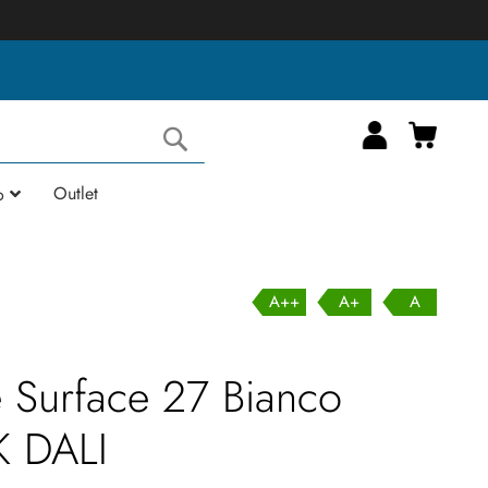
Carrell
Cerca
Outlet
o
A++
A+
A
 Surface 27 Bianco
 DALI