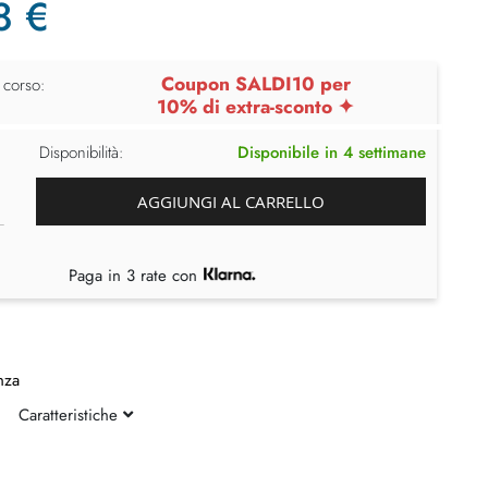
8 €
Coupon SALDI10 per
 corso:
10% di extra-sconto ✦
Disponibilità:
Disponibile in 4 settimane
AGGIUNGI AL CARRELLO
Paga in 3 rate con
nza
Caratteristiche