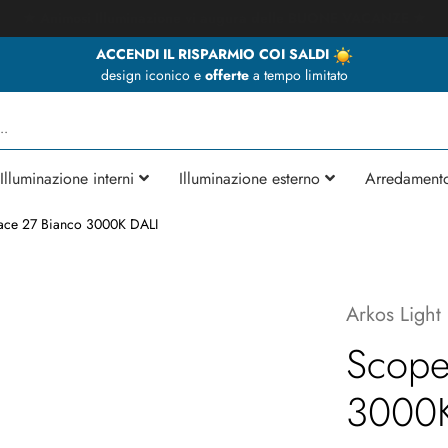
★ Animosi Illuminazione vi augura delle BUONE VACANZE ★
ACCENDI IL RISPARMIO COI SALDI
design iconico e
offerte
a tempo limitato
Illuminazione interni
Illuminazione esterno
Arredament
ace 27 Bianco 3000K DALI
Arkos Light
Scope
3000K