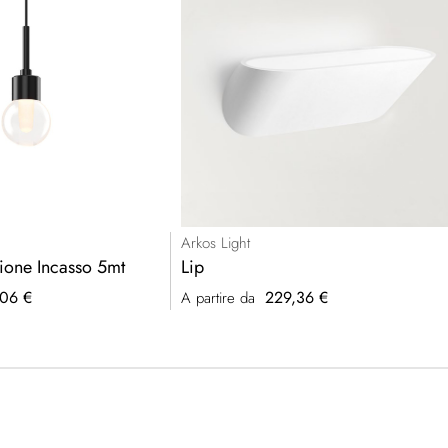
Arkos Light
ione Incasso 5mt
Lip
06 €
229,36 €
A partire da