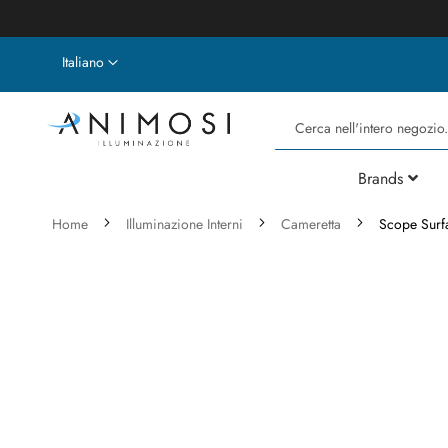
Lingua
Italiano
Cerca
Brands
Home
Illuminazione Interni
Cameretta
Scope Surf
Vai
alla
fine
della
galleria
di
immagini