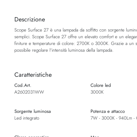
Vai
all'inizio
della
Descrizione
galleria
Scope Surface 27 è una lampada da soffitto con sorgente luminos
di
semplici. Scope Surface 27 offre un elevato comfort e un elegant
immagini
finiture e temperature di colore: 2700K o 3000K. Grazie a un sis
possibile regolare l'intensità luminosa della lampada.
Caratteristiche
Cod.Art.
Colore led
A2602031WW
3000K
Sorgente luminosa
Potenza e attacco
Led integrato
7W - 3000K - 940Lm - 