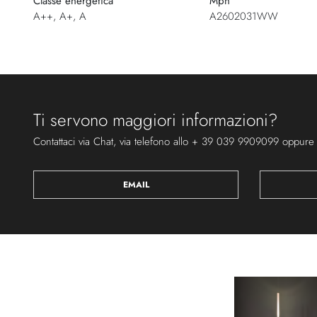
Classe energetica
Mpn
A++, A+, A
A2602031WW
Ti servono maggiori informazioni?
Contattaci via Chat, via telefono allo + 39 039 9909099 oppure
EMAIL